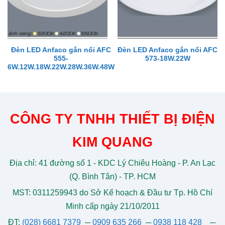
Đèn LED Anfaco gắn nổi AFC
Đèn LED Anfaco gắn nổi AFC
555-
573-18W.22W
6W.12W.18W.22W.28W.36W.48W
CÔNG TY TNHH THIẾT BỊ ĐIỆN
KIM QUANG
Địa chỉ: 41 đường số 1 - KDC Lý Chiêu Hoàng - P. An Lạc
(Q. Bình Tân) - TP. HCM
MST: 0311259943 do Sở Kế hoạch & Đầu tư Tp. Hồ Chí
Minh cấp ngày 21/10/2011
ĐT:
(028) 6681 7379
─
0909 635 266
─
0938 118 428
─