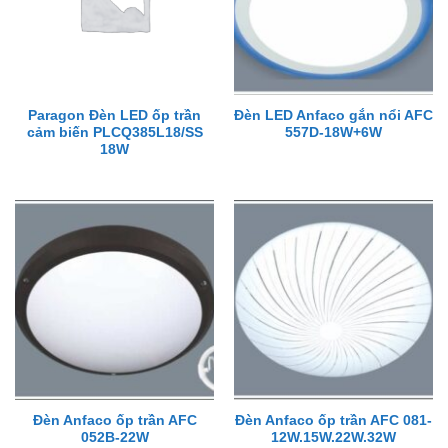
Paragon Đèn LED ốp trần
Đèn LED Anfaco gắn nổi AFC
cảm biến PLCQ385L18/SS
557D-18W+6W
18W
Đèn Anfaco ốp trần AFC
Đèn Anfaco ốp trần AFC 081-
052B-22W
12W.15W.22W.32W