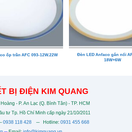
Đèn LED Anfaco gắn nổi A
co ốp trần AFC 093-12W.22W
18W+6W
T BỊ ĐIỆN KIM QUANG
 Hoàng - P. An Lạc (Q. Bình Tân) - TP. HCM
u tư Tp. Hồ Chí Minh cấp ngày 21/10/2011
─
0938 118 428
─
Hotline:
0931 455 668
vn
─
Email:
info@kimquang.vn