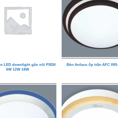
n LED downlight gắn nổi PSDII
Đèn Anfaco ốp trần AFC 09
6W 12W 18W