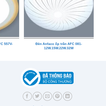
FC 557V-
Đèn Anfaco ốp trần AFC 081-
12W.15W.22W.32W