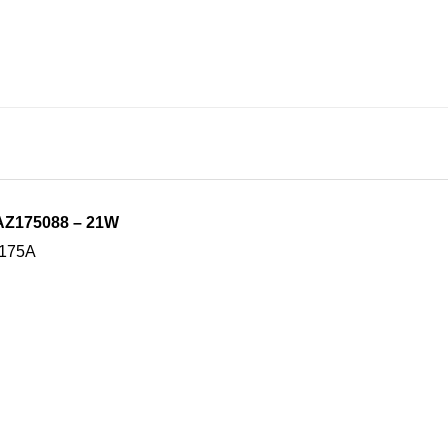
AZ175088 – 21W
.175A