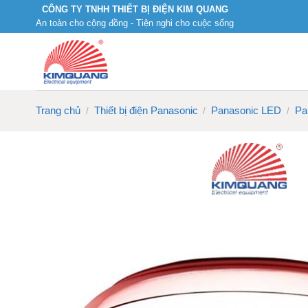
Skip
CÔNG TY TNHH THIẾT BỊ ĐIỆN KIM QUANG
An toàn cho cộng đồng - Tiện nghi cho cuộc sống
to
content
Trang chủ
Thiết bị điện Panasonic
Panasonic LED
Pa
/
/
/