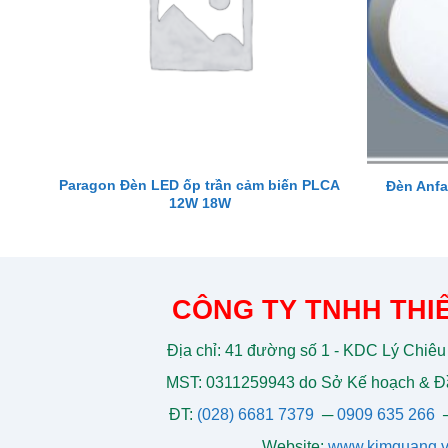
Paragon Đèn LED ốp trần cảm biến PLCA
Đèn Anfa
12W 18W
CÔNG TY TNHH THIẾ
Địa chỉ: 41 đường số 1 - KDC Lý Chiêu
MST: 0311259943 do Sở Kế hoạch & Đầ
ĐT:
(028) 6681 7379
─
0909 635 266
Website:
www.kimquang.