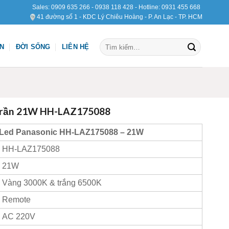
Sales:
0909 635 266
-
0938 118 428
- Hotline:
0931 455 668
41 đường số 1 - KDC Lý Chiêu Hoàng - P. An Lạc - TP. HCM
Tìm
ỆN
ĐỜI SỐNG
LIÊN HỆ
kiếm:
 trần 21W HH-LAZ175088
 Led Panasonic HH-LAZ175088 – 21W
HH-LAZ175088
21W
Vàng 3000K & trắng 6500K
Remote
AC 220V