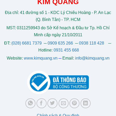
KIM QUANG
Địa chỉ: 41 đường số 1 - KDC Lý Chiêu Hoàng - P. An Lạc
(Q. Bình Tân) - TP. HCM
MST: 0311259943 do Sở Kế hoạch & Đầu tư Tp. Hồ Chí
Minh cấp ngày 21/10/2011
ĐT:
(028) 6681 7379
─
0909 635 266
─
0938 118 428
─
Hotline:
0931 455 668
Website:
www.kimquang.vn
─
Email:
info@kimquang.vn
Chính sách & Quy định