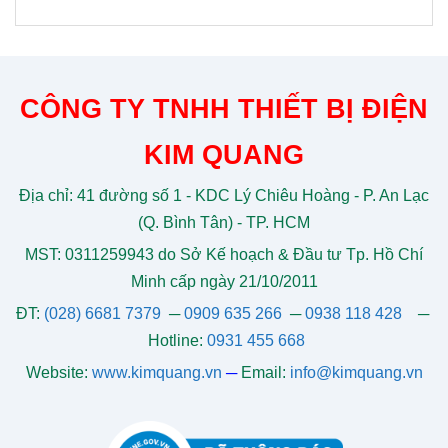
CÔNG TY TNHH THIẾT BỊ ĐIỆN
KIM QUANG
Địa chỉ: 41 đường số 1 - KDC Lý Chiêu Hoàng - P. An Lạc
(Q. Bình Tân) - TP. HCM
MST: 0311259943 do Sở Kế hoạch & Đầu tư Tp. Hồ Chí
Minh cấp ngày 21/10/2011
ĐT:
(028) 6681 7379
─
0909 635 266
─
0938 118 428
─
Hotline:
0931 455 668
Website:
www.kimquang.vn
─
Email:
info@kimquang.vn