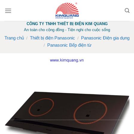
Skip
to
content
CÔNG TY TNHH THIẾT BỊ ĐIỆN KIM QUANG
An toàn cho cộng đồng - Tiện nghi cho cuộc sống
Trang chủ
Thiết bị điện Panasonic
Panasonic Điện gia dụng
/
/
Panasonic Bếp điện từ
/