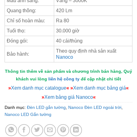
Màu ánh sáng:
Vàng – 3000K
Quang thông:
420 Lm
Chỉ số hoàn màu:
Ra 80
Tuổi thọ:
30.000 giờ
Đóng gói:
40 cái/thùng
Theo quy định nhà sản xuất
Bảo hành:
Nanoco
Thông tin thêm về sản phẩm và chương trình bán hàng, Quý
khách vui lòng
liên hệ công ty
để cập nhật chi tiết
»
Xem danh mục catalogue
«
»
Xem danh mục bảng giá
«
»
Xem bảng giá Nanoco
«
Danh mục:
Đèn LED gắn tường
,
Nanoco Đèn LED ngoài trời
,
Nanoco LED Gắn tường