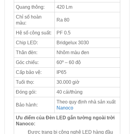
Quang thông:
420 Lm
Chỉ số hoàn
Ra 80
màu:
Hệ số công suất:
PF 0.5
Chip LED:
Bridgelux 3030
Thân đèn:
Nhôm màu đen
Góc chiếu:
60º – 60 độ
Cấp bảo vệ:
IP65
Tuổi thọ:
30.000 giờ
Đóng gói:
40 cái/thùng
Theo quy định nhà sản xuất
Bảo hành:
Nanoco
Ưu điểm của Đèn LED gắn tường ngoài trời
Nanoco:
Được trang bị công nghệ LED hàng đầu