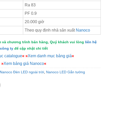
Ra 83
PF 0.9
20.000 giờ
Theo quy định nhà sản xuất
Nanoco
m và chương trình bán hàng, Quý khách vui lòng
liên hệ
công ty
để cập nhật chi tiết
c catalogue
«
»
Xem danh mục bảng giá
«
»
Xem bảng giá Nanoco
«
Nanoco Đèn LED ngoài trời
,
Nanoco LED Gắn tường