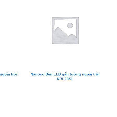
goài trời
Nanoco Đèn LED gắn tường ngoài trời
NBL2851