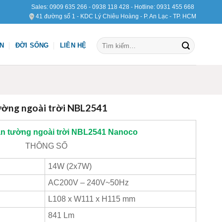
Sales:
0909 635 266
-
0938 118 428
- Hotline:
0931 455 668
41 đường số 1 - KDC Lý Chiêu Hoàng - P. An Lạc - TP. HCM
Tìm
ỆN
ĐỜI SỐNG
LIÊN HỆ
kiếm:
ờng ngoài trời NBL2541
n tường ngoài trời NBL2541
Nanoco
THÔNG
SỐ
14W (2x7W)
AC200V – 240V~50Hz
L108 x W111 x H115 mm
841 Lm