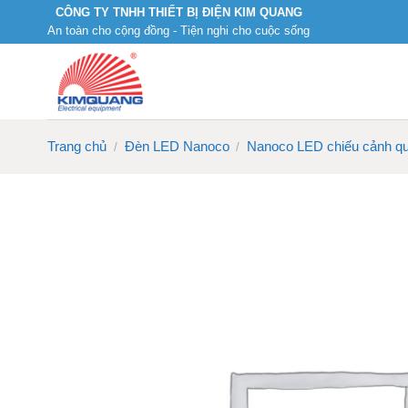
Skip
CÔNG TY TNHH THIẾT BỊ ĐIỆN KIM QUANG
An toàn cho cộng đồng - Tiện nghi cho cuộc sống
to
content
Trang chủ
Đèn LED Nanoco
Nanoco LED chiếu cảnh q
/
/