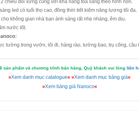
 2 chiều đối xứng cùng với khả năng tỏa sáng theo hình nón.
ng led có tuổi thọ cao, đồng thời tiết kiệm năng lượng tối đa.
cho không gian nhà bạn ánh sáng rất nhẹ nhàng, êm dịu.
ấm nước tốt.
Nanoco:
c tường trong vườn, lối đi, hàng rào, tường bao, trụ cổng, cầu 
về sản phẩm và chương trình bán hàng, Quý khách vui lòng
liên 
»
Xem danh mục catalogue
«
»
Xem danh mục bảng giá
«
»
Xem bảng giá Nanoco
«