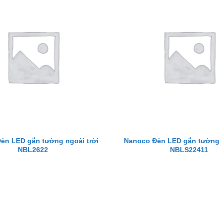
èn LED gắn tường ngoài trời
Nanoco Đèn LED gắn tường n
NBL2622
NBLS22411