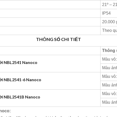
21º – 2
IP54
20.000 
Theo qu
THÔNG
SỐ CHI TIẾT
Thông 
Màu vỏ:
rời NBL2541 Nanoco
Màu ánh
Màu vỏ:
rời NBL2541-6 Nanoco
Màu ánh
Màu vỏ:
rời NBL2541B Nanoco
Màu ánh
noco: