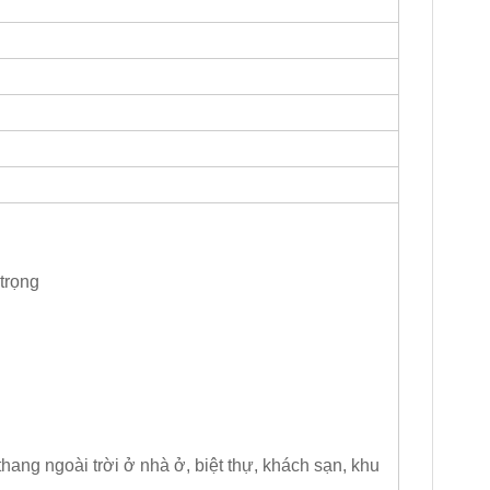
trọng
thang ngoài trời ở nhà ở, biệt thự, khách sạn, khu