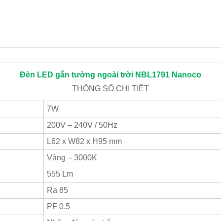
Đèn LED gắn tường ngoài trời NBL1791
Nanoco
THÔNG SỐ CHI TIẾT
7W
200V – 240V / 50Hz
L62 x W82 x H95 mm
Vàng – 3000K
555 Lm
Ra 85
PF 0.5