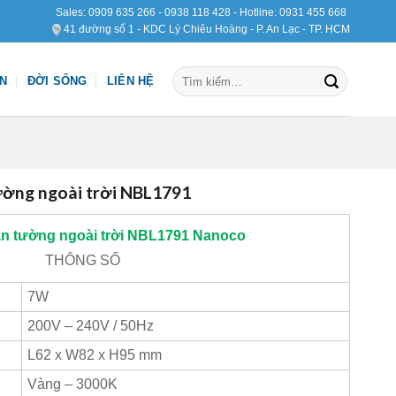
Sales:
0909 635 266
-
0938 118 428
- Hotline:
0931 455 668
41 đường số 1 - KDC Lý Chiêu Hoàng - P. An Lạc - TP. HCM
Tìm
ỆN
ĐỜI SỐNG
LIÊN HỆ
kiếm:
ờng ngoài trời NBL1791
n tường ngoài trời NBL1791
Nanoco
THÔNG SỐ
7W
200V – 240V / 50Hz
L62 x W82 x H95 mm
Vàng – 3000K