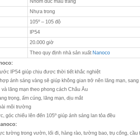
Nhôm đúc màu trắng
Nhựa trong
105º – 105 độ
IP54
20.000 giờ
Theo quy định nhà sản xuất
Nanoco
noco:
nước IP54 giúp chịu được thời tiết khắc nghiệt
 hợp ánh sáng vàng sẽ giúp không gian trở nên lãng mạn, sang 
ng và lãng mạn theo phong cách Châu Âu
ng trọng, ấm cúng, lãng mạn, dịu mắt
oài môi trường
, góc chiếu lên đến 105º giúp ánh sáng lan tỏa đều
Nanoco:
c tường trong vườn, lối đi, hàng rào, tường bao, trụ cổng, cầu 