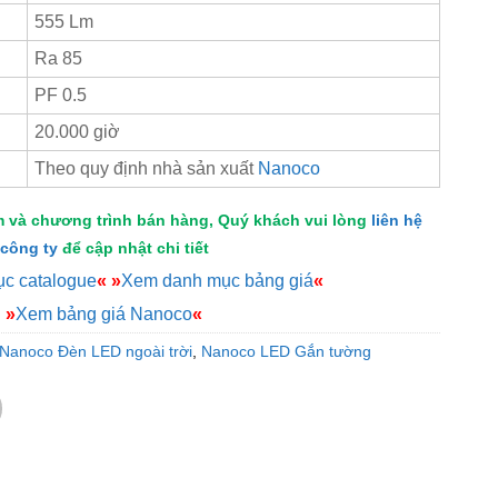
555 Lm
Ra 85
PF 0.5
20.000 giờ
Theo quy định nhà sản xuất
Nanoco
m và chương trình bán hàng, Quý khách vui lòng
liên hệ
công ty
để cập nhật chi tiết
c catalogue
«
»
Xem danh mục bảng giá
«
»
Xem bảng giá Nanoco
«
Nanoco Đèn LED ngoài trời
,
Nanoco LED Gắn tường