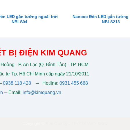
èn LED gắn tường ngoài trời
Nanoco Đèn LED gắn tường n
NBLS04
NBLS213
T BỊ ĐIỆN KIM QUANG
 Hoàng - P. An Lạc (Q. Bình Tân) - TP. HCM
u tư Tp. Hồ Chí Minh cấp ngày 21/10/2011
─
0938 118 428
─
Hotline:
0931 455 668
vn
─
Email:
info@kimquang.vn
Copyright ©
Kim Quang
-
Thiết kế Web
:
GGO