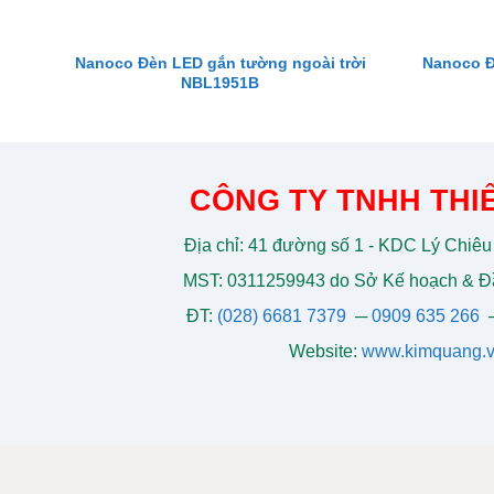
Nanoco Đèn LED gắn tường ngoài trời
Nanoco Đ
NBL1951B
CÔNG TY TNHH THIẾ
Địa chỉ: 41 đường số 1 - KDC Lý Chiêu
MST: 0311259943 do Sở Kế hoạch & Đầ
ĐT:
(028) 6681 7379
─
0909 635 266
Website:
www.kimquang.