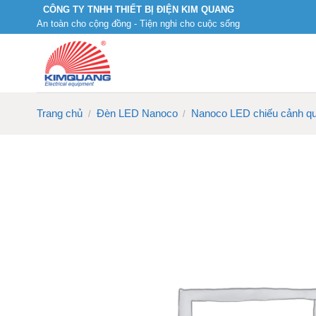
Skip
CÔNG TY TNHH THIẾT BỊ ĐIỆN KIM QUANG
An toàn cho cộng đồng - Tiện nghi cho cuộc sống
to
content
Trang chủ
Đèn LED Nanoco
Nanoco LED chiếu cảnh q
/
/