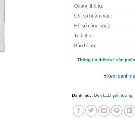
Quang thông:
Chỉ số hoàn màu:
Hệ số công suất:
Tuổi thọ:
Bảo hành:
Thông tin thêm về sản phẩ
»
Xem danh mụ
Danh mục:
Đèn LED gắn tường
,