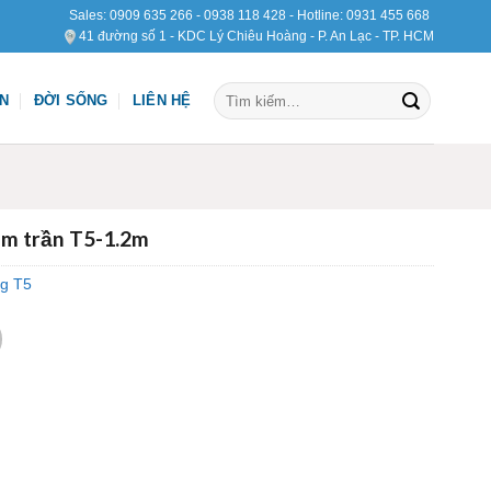
Sales:
0909 635 266
-
0938 118 428
- Hotline:
0931 455 668
41 đường số 1 - KDC Lý Chiêu Hoàng - P. An Lạc - TP. HCM
Tìm
ỆN
ĐỜI SỐNG
LIÊN HỆ
kiếm:
m trần T5-1.2m
g T5