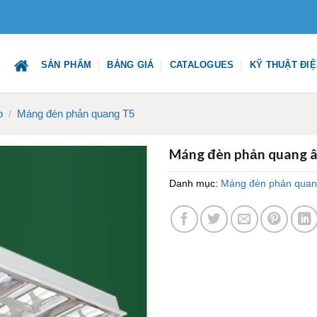
SẢN PHẨM
BẢNG GIÁ
CATALOGUES
KỸ THUẬT ĐI
p
Máng đèn phản quang T5
/
Máng đèn phản quang â
Danh mục:
Máng đèn phản quan