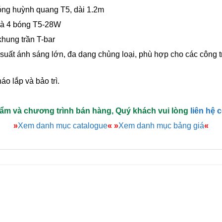
óng huỳnh quang T5, dài 1.2m
 và 4 bóng T5-28W
hung trần T-bar
u suất ánh sáng lớn, đa dạng chủng loại, phù hợp cho các công 
áo lắp và bảo trì.
hẩm và chương trình bán hàng, Quý khách vui lòng
liên hệ 
»
Xem danh mục catalogue
«
»
Xem danh mục bảng giá
«