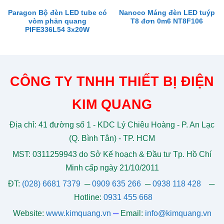
Paragon Bộ đèn LED tube có
Nanoco Máng đèn LED tuýp
vòm phản quang
T8 đơn 0m6 NT8F106
PIFE336L54 3x20W
CÔNG TY TNHH THIẾT BỊ ĐIỆN
KIM QUANG
Địa chỉ: 41 đường số 1 - KDC Lý Chiêu Hoàng - P. An Lạc
(Q. Bình Tân) - TP. HCM
MST: 0311259943 do Sở Kế hoạch & Đầu tư Tp. Hồ Chí
Minh cấp ngày 21/10/2011
ĐT:
(028) 6681 7379
─
0909 635 266
─
0938 118 428
─
Hotline:
0931 455 668
Website:
www.kimquang.vn
─
Email:
info@kimquang.vn