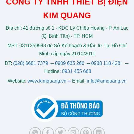
CÔNG TY TNHH THIẾT BỊ ĐIỆN
KIM QUANG
Địa chỉ: 41 đường số 1 - KDC Lý Chiêu Hoàng - P. An Lạc
(Q. Bình Tân) - TP. HCM
MST: 0311259943 do Sở Kế hoạch & Đầu tư Tp. Hồ Chí
Minh cấp ngày 21/10/2011
ĐT:
(028) 6681 7379
─
0909 635 266
─
0938 118 428
─
Hotline:
0931 455 668
Website:
www.kimquang.vn
─
Email:
info@kimquang.vn