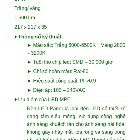
Trắng/ vàng
1.500 Lm
217 x 217 x 35
♦
Thông số kỹ thuật:
► Màu sắc: Trắng 6000-6500K , Vàng 2800
– 3200K
► Tuổi thọ chip led: SMD – 30.000 giờ
► Chỉ số hoàn màu: Ra>80
► Hiệu suất công suất: PF>0.9
► Điện áp: 100 – 240VAC
♦
Ưu điểm của
LED
MPE
Đèn LED Panel là loại đèn LED có thiết kế
dạng tấm siêu mỏng, sử dụng công nghệ
ánh sáng khuếch tán cho ánh sáng hài hòa,
không gây nháy mắt, tỏa rộng và sang trọng
rất tiết kiệm điện. Đèn LED Panel gắn trần