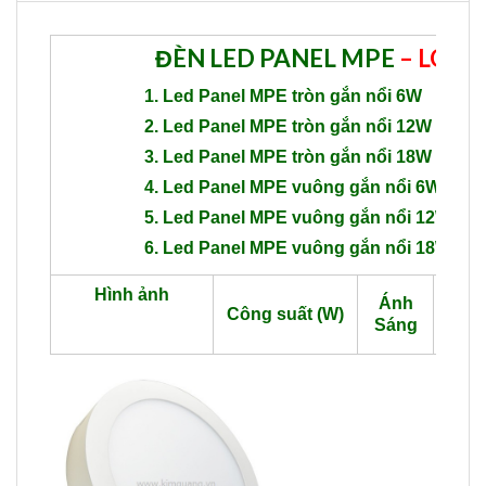
ĐÈN
L
E
D
PANEL MPE
– LOẠI 
1. Led Panel MPE tròn gắn nổi
6W
2. Led Panel MPE
tròn gắn nổi
12W
3.
Led Panel MPE
tròn gắn nổi
18W
4. Led Panel MPE
vuông gắn nổi
6W
5. Led Panel MPE
vuông gắn nổi
12W
6. Led Panel MPE
vuông gắn nổi
18W
Qua
Hình ảnh
Ánh
Công suất (W)
thôn
Sáng
(Lm