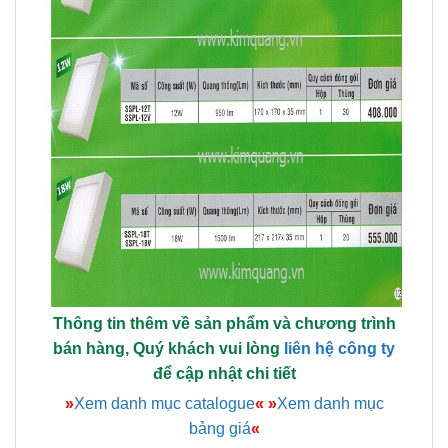
Thông tin thêm về sản phẩm và chương trình
bán hàng, Quý khách vui lòng
liên hệ công ty
để cập nhật chi tiết
»
Xem danh mục catalogue
«
»
Xem danh mục
bảng giá
«