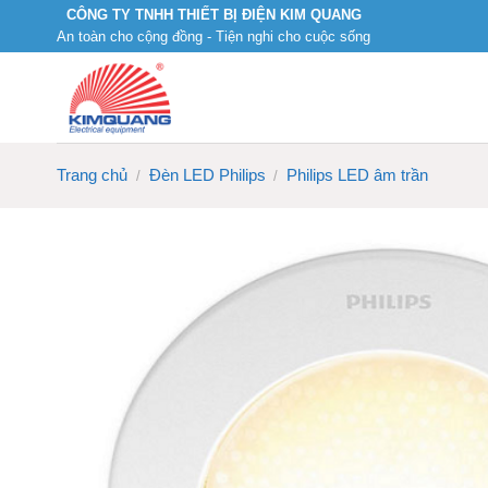
Skip
CÔNG TY TNHH THIẾT BỊ ĐIỆN KIM QUANG
An toàn cho cộng đồng - Tiện nghi cho cuộc sống
to
content
Trang chủ
Đèn LED Philips
Philips LED âm trần
/
/