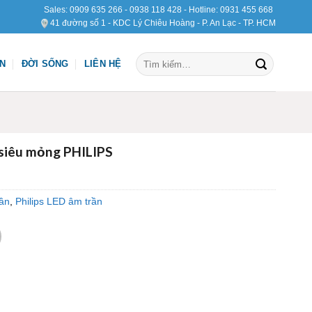
Sales:
0909 635 266
-
0938 118 428
- Hotline:
0931 455 668
41 đường số 1 - KDC Lý Chiêu Hoàng - P. An Lạc - TP. HCM
Tìm
ỆN
ĐỜI SỐNG
LIÊN HỆ
kiếm:
 siêu mỏng PHILIPS
ần
,
Philips LED âm trần