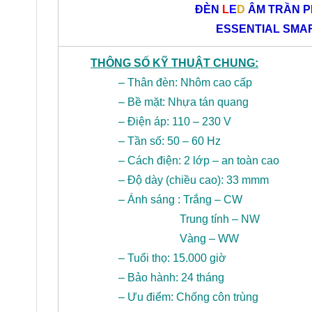
ĐÈN
L
E
D
ÂM TRẦN P
ESSENTIAL SMA
THÔNG SỐ KỸ THUẬT CHUNG:
– Thân đèn: Nhôm cao cấp
– Bề mặt: Nhựa tán quang
– Điện áp: 110 – 230 V
– Tần số: 50 – 60 Hz
– Cách điện: 2 lớp – an toàn cao
– Độ dày (chiều cao): 33 mmm
– Ánh sáng : Trắng – CW
Trung tính – NW
Vàng – WW
– Tuổi thọ: 15.000 giờ
– Bảo hành: 24 tháng
– Ưu điểm: Chống côn trùng