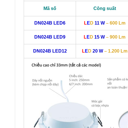
Mã số
Công suất
DN024B LED6
L
E
D
11 W
– 600 Lm
DN024B LED9
L
E
D
15 W
– 900 Lm
DN024B LED12
L
E
D
20 W
– 1.200 Lm