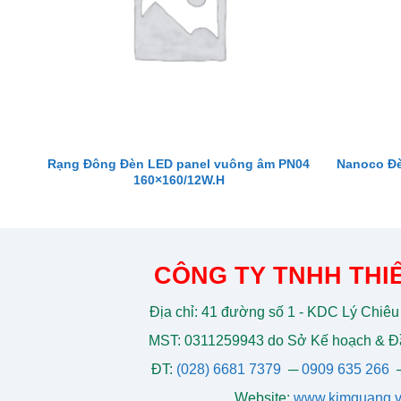
Rạng Đông Đèn LED panel vuông âm PN04
Nanoco Đè
160×160/12W.H
CÔNG TY TNHH THIẾ
Địa chỉ: 41 đường số 1 - KDC Lý Chiêu
MST: 0311259943 do Sở Kế hoạch & Đầ
ĐT:
(028) 6681 7379
─
0909 635 266
Website:
www.kimquang.