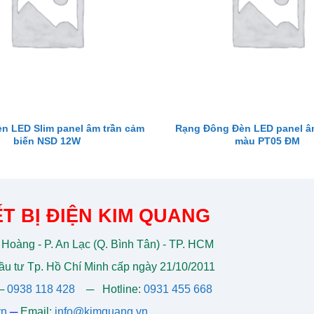
n LED Slim panel âm trần cảm
Rạng Đông Đèn LED panel âm
biến NSD 12W
màu PT05 ĐM
T BỊ ĐIỆN KIM QUANG
 Hoàng - P. An Lạc (Q. Bình Tân) - TP. HCM
u tư Tp. Hồ Chí Minh cấp ngày 21/10/2011
─
0938 118 428
─
Hotline:
0931 455 668
vn
─
Email:
info@kimquang.vn