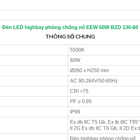
Đèn LED highbay phòng chống nổ EEW 60W BZD 130-60
THÔNG SỐ CHUNG
5500K
60W
Ø260 x H250 mm
AC 90-264V/50-60Hz
CRI >75
PF ≥ 0.95
IP66
Ex db IIC T5 Gb, Ex tb IIIC T95
II 2G Ex db IIC T6 Gb, II 2D Ex 
Đèn highbay phòng chống nổ