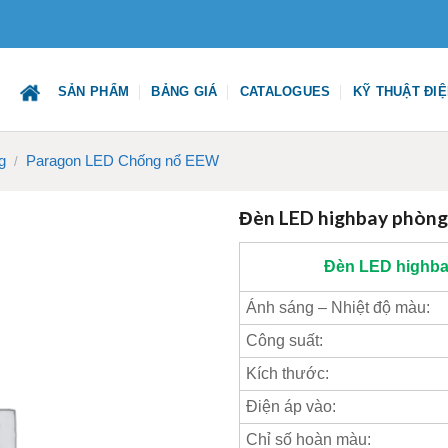
SẢN PHẨM
BẢNG GIÁ
CATALOGUES
KỸ THUẬT ĐI
g
Paragon LED Chống nổ EEW
/
Đèn LED highbay phòn
Đèn LED highb
Ánh sáng – Nhiệt độ màu:
Công suất:
Kích thước:
Điện áp vào:
Chỉ số hoàn màu: