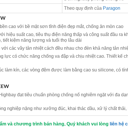
Theo quy định của
Paragon
EEW
ền cao với bề mặt sơn tĩnh điện đẹp mắt, chống ăn mòn cao
ới hiệu suất cao, tiêu thụ điện năng thấp và công suất đầu ra
 tiết kiệm năng lượng và tuổi thọ lâu dài
với các vây tản nhiệt cách đều nhau cho đèn khả năng tản nhiệt
 lực có chức năng chống va đập và chịu nhiệt cao. Thiết kế chố
c làm kín, các vòng đệm được làm bằng cao su silicone, có tính
 EEW
Highbay đạt tiêu chuẩn phòng chống nổ nghiêm ngặt với đa dạng 
g nghiệp nặng như xưởng đúc, khai thác dầu, xử lý chất thải,
hẩm và chương trình bán hàng, Quý khách vui lòng
liên hệ 