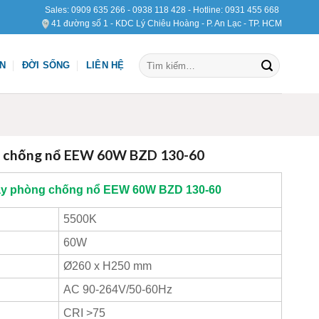
Sales:
0909 635 266
-
0938 118 428
- Hotline:
0931 455 668
41 đường số 1 - KDC Lý Chiêu Hoàng - P. An Lạc - TP. HCM
Tìm
ỆN
ĐỜI SỐNG
LIÊN HỆ
kiếm:
g chống nổ EEW 60W BZD 130-60
ay phòng chống nổ EEW 60W BZD 130-60
5500K
60W
Ø260 x H250 mm
AC 90-264V/50-60Hz
CRI >75