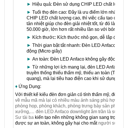
►
Hiệu quả: Đèn sử dụng CHIP LED chất lượng ca
►
Tuổi thọ đèn cao: Đây là ưu điểm lớn nhất của
CHIP LED chất lượng cao, thì việc cấu tạo của v
tản nhiệt giúp cho đèn giải nhiệt tốt, từ đó làm t
50.000 giờ, lớn hơn rất nhiều lần so với bóng hu
►
Kích thước: Kích thước nhỏ gọn, dễ lắp đặt
►
Thời gian bật tắt nhanh: Đèn LED Anfaco có thời 
động (Micro giây)
►
An toàn: Đèn LED Anfaco không gây độc hại, rất
►
Từ những lợi ích mang lại, đèn LED Anfaco là lự
truyền thống thiếu thẩm mỹ, thiếu an toàn (Thậm 
quang), mà lại tiêu hao điện cao khi sử dụng bó
♦
Ứng Dụng:
Với thiết kế kiểu đèn đơn giản có tính thẩm mỹ, độ bền c
về mẫu mã mà lại có nhiều màu ánh sáng phù hợp cho 
phòng họp, phòng khách, phòng trưng bày sản phẩm, ph
xưởng,… đèn LED Anfaco downlight âm trần là sự lựa c
Sư tài ba
kiến tạo nên những không gian sang trọng, 
được sự an toàn, không gây hại cho mắt
người sử dụn