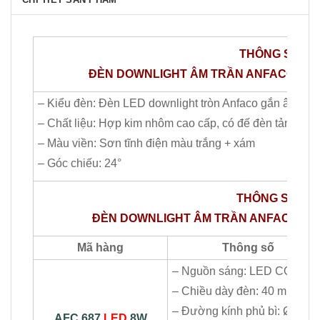
THÔNG​ SỐ C
ĐÈN DOWNLIGHT ÂM TRẦN ANFACO LED CO
– Kiểu đèn: Đèn LED downlight tròn Anfaco gắn âm trầ
– Chất liệu: Hợp kim nhôm cao cấp, có đế đèn tản nhiệt
– Màu viền: Sơn tĩnh điện màu trắng + xám
– Góc chiếu: 24°
THÔNG SỐ CHI
ĐÈN DOWNLIGHT ÂM TRẦN ANFACO LED
Mã hàng
Thông số
– Nguồn sáng: LED COB
– Chiều dày đèn: 40 mm
– Đường kính phủ bì: Ø100
AFC 687
LED
8W