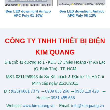
Đèn LED downlight Anfaco
Đèn LED downlight Anfaco
AFC Puly 01-10W
AFC Puly 08-12W
CÔNG TY TNHH THIẾT BỊ ĐIỆN
KIM QUANG
Địa chỉ: 41 đường số 1 - KDC Lý Chiêu Hoàng - P. An Lạc
(Q. Bình Tân) - TP. HCM
MST: 0311259943 do Sở Kế hoạch & Đầu tư Tp. Hồ Chí
Minh cấp ngày 21/10/2011
ĐT:
(028) 6681 7379
─
0909 635 266
─
0938 118 428
─
Hotline:
0931 455 668
Website:
www.kimquang.vn
─
Email:
info@kimquang.vn