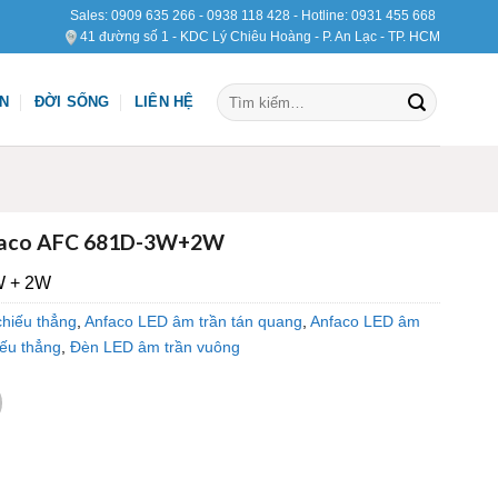
Sales:
0909 635 266
-
0938 118 428
- Hotline:
0931 455 668
41 đường số 1 - KDC Lý Chiêu Hoàng - P. An Lạc - TP. HCM
Tìm
ỆN
ĐỜI SỐNG
LIÊN HỆ
kiếm:
nfaco AFC 681D-3W+2W
W + 2W
chiếu thẳng
,
Anfaco LED âm trần tán quang
,
Anfaco LED âm
ếu thẳng
,
Đèn LED âm trần vuông