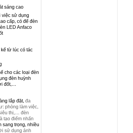
át sáng cao
i việc sử dụng
ao cấp, có đế đèn
a đèn LED Anfaco
ốt
kể từ lúc có tác
g
hế cho các loại đèn
 dụng đèn huỳnh
ợi đốt,…
dàng lắp đặt,
đa
: phòng làm việc,
iêu thị,… đèn
và tạo điểm nhấn
 sang trọng, nhiều
i sử dụng ánh