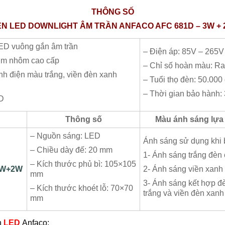
THÔNG​ SỐ
N LED DOWNLIGHT ÂM TRẦN ANFACO AFC 681D – 3W +
ED vuông gắn âm trần
– Điện áp: 85V – 265V
kim nhôm cao cấp
– Chỉ số hoàn màu: Ra
nh điện màu trắng, viền đèn xanh
– Tuổi thọ đèn: 50.000
– Thời gian bảo hành:
D
Thông số
Màu ánh sáng lựa
– Nguồn sáng: LED
Ánh sáng sử dụng khi b
– Chiều dày đế: 20 mm
1- Ánh sáng trắng đèn
– Kích thước phủ bì: 105×105
W+2W
2- Ánh sáng viền xan
mm
3- Ánh sáng kết hợp đ
– Kích thước khoét lỗ: 70×70
trắng và viền đèn xan
mm
n
LED
Anfaco: