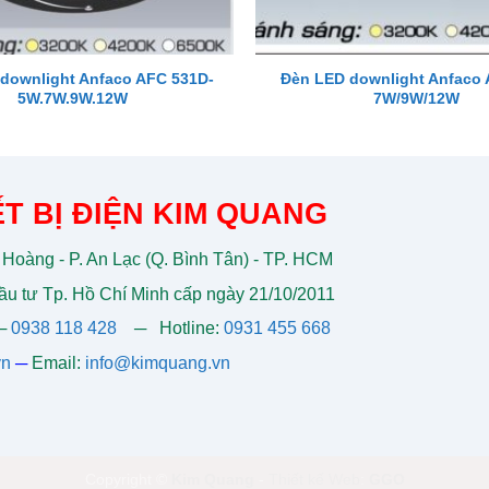
downlight Anfaco AFC 531D-
Đèn LED downlight Anfaco 
5W.7W.9W.12W
7W/9W/12W
T BỊ ĐIỆN KIM QUANG
 Hoàng - P. An Lạc (Q. Bình Tân) - TP. HCM
u tư Tp. Hồ Chí Minh cấp ngày 21/10/2011
─
0938 118 428
─
Hotline:
0931 455 668
vn
─
Email:
info@kimquang.vn
Copyright ©
Kim Quang
-
Thiết kế Web
:
GGO