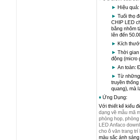
►
Hiệu quả:
►
Tuổi thọ đ
CHIP LED chấ
bằng nhôm tả
lên đến 50.0
►
Kích thước
►
Thời gian 
động (micro 
►
An toàn: Đ
►
Từ những l
truyền thống
quang), mà l
♦
Ứng Dụng:
Với thiết kế kiểu 
dạng về mẫu mã mà
phòng họp, phòng 
LED Anfaco downli
cho ô văn trang trí
màu sắc ánh sáng