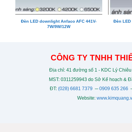
Đèn LED downlight Anfaco AFC 441V-
Đèn LED 
7W/9W/12W
CÔNG TY TNHH THIẾ
Địa chỉ: 41 đường số 1 - KDC Lý Chiêu
MST: 0311259943 do Sở Kế hoạch & Đầ
ĐT:
(028) 6681 7379
─
0909 635 266
Website:
www.kimquang.