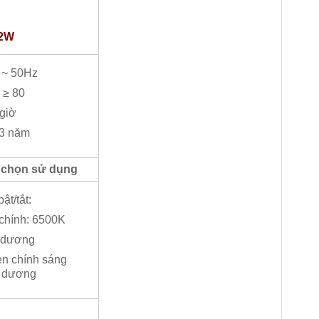
 2W
 ~ 50Hz
 ≥ 80
 giờ
 3 năm
 chọn sử dụng
ật/tắt:
 chính: 6500K
h dương
èn chính sáng
h dương