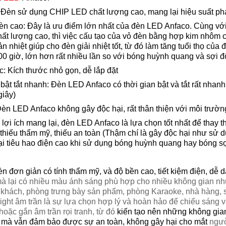
 Đèn sử dụng CHIP LED chất lượng cao, mang lại hiệu suất ph
èn cao: Đây là ưu điểm lớn nhất của đèn LED Anfaco. Cùng vớ
t lượng cao, thì việc cấu tạo của vỏ đèn bằng hợp kim nhôm c
n nhiệt giúp cho đèn giải nhiệt tốt, từ đó làm tăng tuổi thọ củ
00 giờ, lớn hơn rất nhiều lần so với bóng huỳnh quang và sợi đ
: Kích thước nhỏ gọn, dễ lắp đặt
bật tắt nhanh: Đèn LED Anfaco có thời gian bật và tắt rất nhanh 
giây)
èn LED Anfaco không gây độc hại, rất thân thiện với môi trườn
ợi ích mang lại, đèn LED Anfaco là lựa chọn tốt nhất để thay t
 thiếu thẩm mỹ, thiếu an toàn (Thậm chí là gây độc hại như sử
ại tiêu hao điện cao khi sử dụng bóng huỳnh quang hay bóng s
đèn đơn giản có tính thẩm mỹ, và độ bền cao, tiết kiệm điện, dễ 
 lại có nhiều màu ánh sáng phù hợp cho nhiều không gian như
khách, phòng trưng bày sản phẩm, phòng Karaoke, nhà hàng, s
ght âm trần là sự lựa chọn hợp lý và hoàn hảo để chiếu sáng 
 hoặc gắn âm trần rọi tranh, từ đó
kiến tạo nên những không gian
 mà vẫn đảm bảo được sự an toàn, không gây hại cho mắt
ngườ