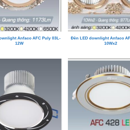
wnlight Anfaco AFC Puly 03L-
Đèn LED downlight Anfaco AF
12W
10Wx2