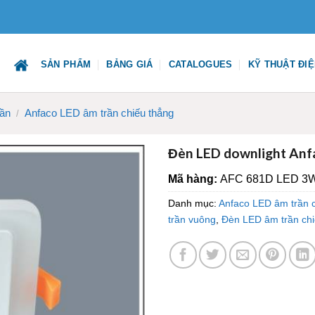
SẢN PHẨM
BẢNG GIÁ
CATALOGUES
KỸ THUẬT ĐI
rần
Anfaco LED âm trần chiếu thẳng
/
Đèn LED downlight A
Mã hàng:
AFC 681D LED 3
Danh mục:
Anfaco LED âm trần 
trần vuông
,
Đèn LED âm trần chi