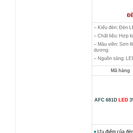
ĐÈ
– Kiểu đèn: Đèn L
– Chất liệu: Hợp 
– Màu viền: Sơn tĩ
dương
– Nguồn sáng: LE
Mã hàng
AFC 681D
LED
3
♦
Ưu điểm của đè