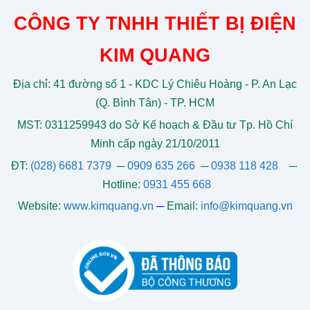
CÔNG TY TNHH THIẾT BỊ ĐIỆN
KIM QUANG
Địa chỉ: 41 đường số 1 - KDC Lý Chiêu Hoàng - P. An Lạc
(Q. Bình Tân) - TP. HCM
MST: 0311259943 do Sở Kế hoạch & Đầu tư Tp. Hồ Chí
Minh cấp ngày 21/10/2011
ĐT:
(028) 6681 7379
─
0909 635 266
─
0938 118 428
─
Hotline:
0931 455 668
Website:
www.kimquang.vn
─
Email:
info@kimquang.vn