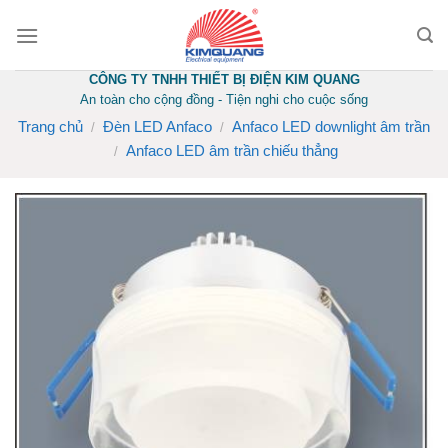
Skip
to
content
CÔNG TY TNHH THIẾT BỊ ĐIỆN KIM QUANG
An toàn cho cộng đồng - Tiện nghi cho cuộc sống
Trang chủ
Đèn LED Anfaco
Anfaco LED downlight âm trần
/
/
Anfaco LED âm trần chiếu thẳng
/