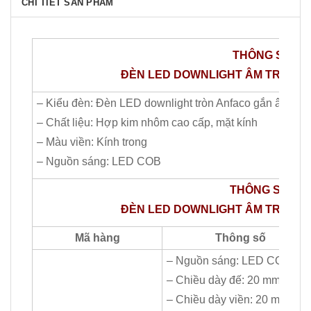
CHI TIẾT SẢN PHẨM
THÔNG​ SỐ C
ĐÈN LED DOWNLIGHT ÂM TRẦN AN
– Kiểu đèn: Đèn LED downlight tròn Anfaco gắn âm trầ
– Chất liệu: Hợp kim nhôm cao cấp, mặt kính
– Màu viền: Kính trong
– Nguồn sáng: LED COB
THÔNG​ SỐ CHI
ĐÈN LED DOWNLIGHT ÂM TRẦN ANF
Mã hàng
Thông số
– Nguồn sáng: LED COB
– Chiều dày đế: 20 mm
– Chiều dày viền: 20 mm