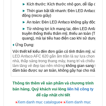
►
Kích thước: Kích thước nhỏ gọn, dễ lắp đặt
►
Thời gian bật tắt nhanh: Đèn LED Anfaco có thời 
động (micro giây)
►
An toàn: Đèn LED Anfaco không gây độc hại, rất
►
Từ những lợi ích mang lại, đèn LED Anfaco là lự
truyền thống thiếu thẩm mỹ, thiếu an toàn (Thậm 
quang), mà lại tiêu hao điện cao khi sử dụng bó
♦
Ứng Dụng:
Với thiết kế kiểu đèn đơn giản có tính thẩm mỹ, và độ bề
LED Anfaco AFC 620 gắn âm trần là sự lựa chọn phù hợp
nhà, thắp sáng trong thang máy, trang trí và chiếu sáng
làm tăng vẻ đẹp tạo nên những
không gian sang trọng,
đảm bảo được sự an toàn, không gây hại cho mắt
ngườ
Thông tin thêm về sản phẩm và chương trình
bán hàng, Quý khách vui lòng
liên hệ công ty
để cập nhật chi tiết
»
Xem danh mục catalogue
«
»
Xem danh mục