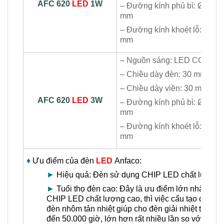
AFC 620
LED
1W
– Đường kính phủ bì: Ø45
mm
– Đường kính khoét lỗ: Ø35
mm
– Nguồn sáng: LED COB
– Chiều dày đèn: 30 mm
– Chiều dày viền: 30 mm
AFC 620
LED
3W
– Đường kính phủ bì: Ø70
mm
– Đường kính khoét lỗ: Ø60
mm
♦
Ưu điểm của đèn
LED
Anfaco:
►
Hiệu quả: Đèn sử dụng CHIP LED chất lượng ca
►
Tuổi thọ đèn cao: Đây là ưu điểm lớn nhất của
CHIP LED chất lượng cao, thì việc cấu tạo của v
đèn nhôm tản nhiệt giúp cho đèn giải nhiệt tốt, từ
đến 50.000 giờ, lớn hơn rất nhiều lần so với bón