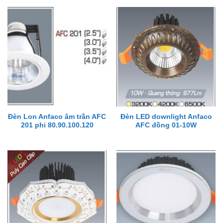
Đèn Lon Anfaco âm trần AFC
Đèn LED downlight Anfaco
201 phi 80.90.100.120
AFC đồng 01-10W