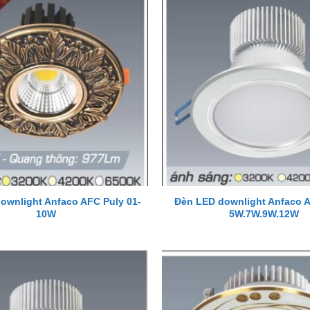
ownlight Anfaco AFC Puly 01-
Đèn LED downlight Anfaco 
10W
5W.7W.9W.12W