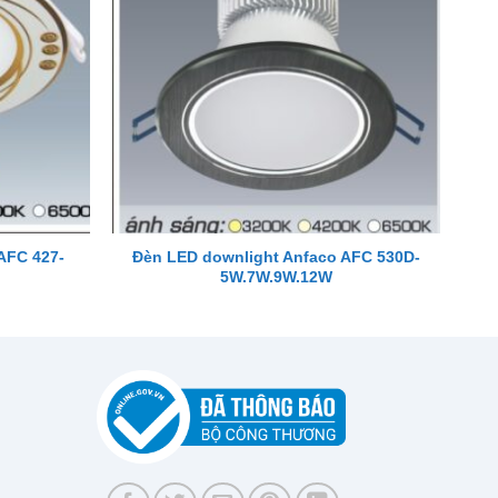
AFC 427-
Đèn LED downlight Anfaco AFC 530D-
5W.7W.9W.12W