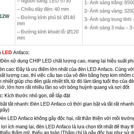
– Nguồn sáng: LED 5730
1- Ánh sáng trắng: 650
– Chiều dày đèn: 40 mm
2- Ánh sáng vàng: 320
12W
– Đường kính phủ bì: Ø140
3- Ánh sáng trung tính
mm
4- Ánh sáng 3 màu – 3
– Đường kính khoét lỗ: Ø120
mm
n
LED
Anfaco:
 Đèn sử dụng CHIP LED chất lượng cao, mang lại hiệu suất ph
èn cao: Đây là ưu điểm lớn nhất của đèn LED Anfaco. Cùng vớ
t lượng cao, thì việc cấu tạo của vỏ đèn bằng hợp kim nhôm 
nhiệt giúp cho đèn giải nhiệt tốt, từ đó làm tăng tuổi thọ của 
iờ, lớn hơn rất nhiều lần so với bóng huỳnh quang và sợi đốt
: Kích thước nhỏ gọn, dễ lắp đặt
bật tắt nhanh: Đèn LED Anfaco có thời gian bật và tắt rất nhanh 
giây)
èn LED Anfaco không gây độc hại, rất thân thiện với môi trườn
ợi ích mang lại, đèn LED Anfaco là lựa chọn tốt nhất để thay t
 thiếu thẩm mỹ, thiếu an toàn (Thậm chí là gây độc hại như sử