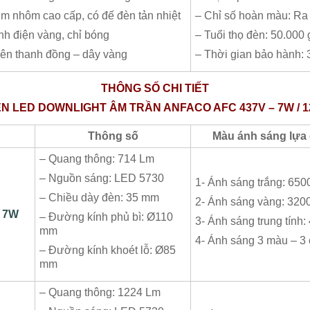
im nhôm cao cấp, có đế đèn tản nhiệt
– Chỉ số hoàn màu: Ra
nh điện vàng, chỉ bóng
– Tuổi thọ đèn: 50.000 
ên thanh đồng – dây vàng
– Thời gian bảo hành:
THÔNG SỐ CHI TIẾT
N LED DOWNLIGHT ÂM TRẦN ANFACO AFC 437V – 7W / 
Thông số
Màu ánh sáng lựa
– Quang thông: 714 Lm
– Nguồn sáng: LED 5730
1- Ánh sáng trắng: 650
– Chiều dày đèn: 35 mm
2- Ánh sáng vàng: 320
7W
– Đường kính phủ bì: Ø110
3- Ánh sáng trung tính
mm
4- Ánh sáng 3 màu – 3
– Đường kính khoét lỗ: Ø85
mm
– Quang thông: 1224 Lm