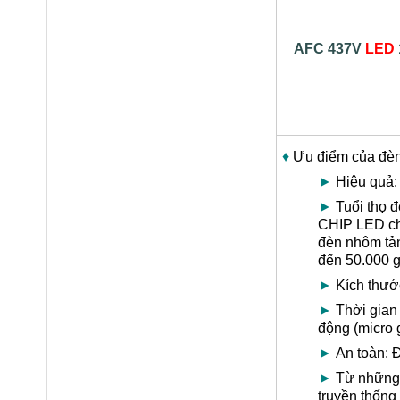
AFC 437V
LED
♦
Ưu điểm của đè
►
Hiệu quả:
►
Tuổi thọ đ
CHIP LED chấ
đèn nhôm tản 
đến 50.000 g
►
Kích thước
►
Thời gian 
động (micro 
►
An toàn: Đ
►
Từ những l
truyền thống