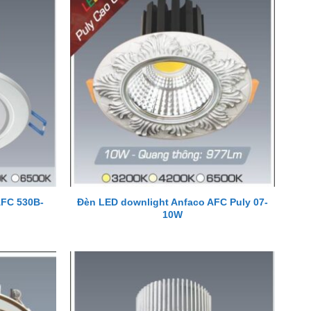
AFC 530B-
Đèn LED downlight Anfaco AFC Puly 07-
10W