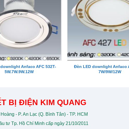
downlight Anfaco AFC 532T-
Đèn LED downlight Anfaco 
5W.7W.9W.12W
7W/9W/12W
T BỊ ĐIỆN KIM QUANG
 Hoàng - P. An Lạc (Q. Bình Tân) - TP. HCM
u tư Tp. Hồ Chí Minh cấp ngày 21/10/2011