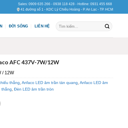
Sales:
0909 635 266
-
0938 118 428
- Hotline:
0931 455 668
41 đường số 1 - KDC Lý Chiêu Hoàng - P. An Lạc - TP. HCM
Tìm
ỆN
ĐỜI SỐNG
LIÊN HỆ
kiếm:
faco AFC 437V-7W/12W
 / 12W
chiếu thẳng
,
Anfaco LED âm trần tán quang
,
Anfaco LED âm
 thẳng
,
Đèn LED âm trần tròn