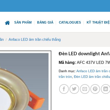
SẢN PHẨM
BẢNG GIÁ
CATALOGUES
KỸ THUẬT ĐI
rần
Anfaco LED âm trần chiếu thẳng
/
Đèn LED downlight An
Mã hàng:
AFC 437V LED 7W
Danh mục:
Anfaco LED âm trần 
trần tròn
,
Đèn LED âm trần chiếu