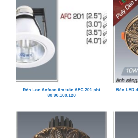
Đèn Lon Anfaco âm trần AFC 201 phi
Đèn LED d
80.90.100.120