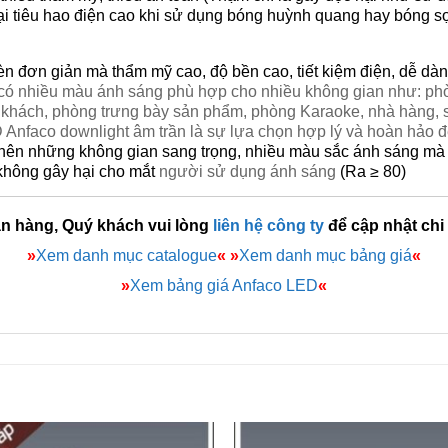
ại tiêu hao điện cao khi sử dụng bóng huỳnh quang hay bóng s
đèn đơn giản mà thẩm mỹ cao, độ bền cao, tiết kiệm điện, dễ dàn
có nhiều màu ánh sáng phù hợp cho nhiều không gian như: phò
khách, phòng trưng bày sản phẩm, phòng Karaoke, nhà hàng, si
nfaco downlight âm trần là sự lựa chọn hợp lý và hoàn hảo đ
 nên những không gian sang trọng, nhiều màu sắc ánh sáng m
không gây hại cho mắt
người sử dụng ánh sáng
(Ra ≥ 80)
án hàng, Quý khách vui lòng
liên hệ công ty
để cập nhật chi 
»
Xem danh mục catalogue
«
»
Xem danh mục bảng giá
«
»
Xem bảng giá Anfaco LED
«