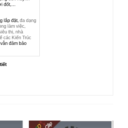
ợi đốt,…
g lắp đặt,
đa dạng
ng làm việc,
êu thị, nhà
ể các Kiến Trúc
à vẫn đảm bảo
tiết