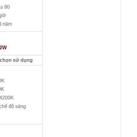
 ≥ 80
giờ
 3 năm
12W
 chọn sử dụng
0K
0K
: 4200K
 chế độ sáng