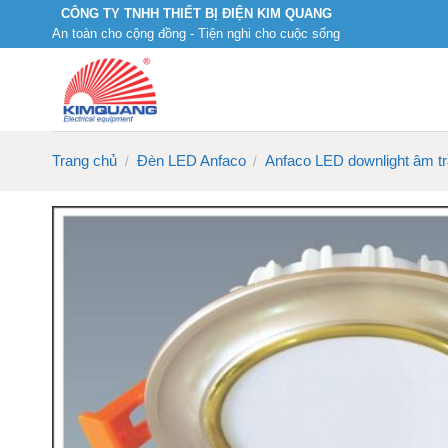
Skip
CÔNG TY TNHH THIẾT BỊ ĐIỆN KIM QUANG
An toàn cho cộng đồng - Tiện nghi cho cuộc sống
to
content
Trang chủ
Đèn LED Anfaco
Anfaco LED downlight âm t
/
/