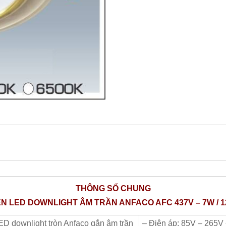
THÔNG​ SỐ CHUNG
N LED DOWNLIGHT ÂM TRẦN ANFACO AFC 437V – 7W / 
ED downlight tròn Anfaco gắn âm trần
– Điện áp: 85V – 265V