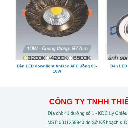
Đèn LED downlight Anfaco AFC đồng 03-
Đèn LED 
10W
CÔNG TY TNHH THIẾ
Địa chỉ: 41 đường số 1 - KDC Lý Chiêu
MST: 0311259943 do Sở Kế hoạch & Đầ