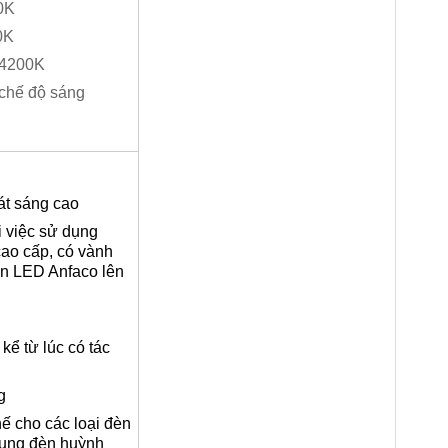
0K
0K
: 4200K
 chế độ sáng
át sáng cao
i việc sử dụng
cao cấp, có vành
đèn LED Anfaco lên
kể từ lúc có tác
g
hế cho các loại đèn
 dụng đèn huỳnh