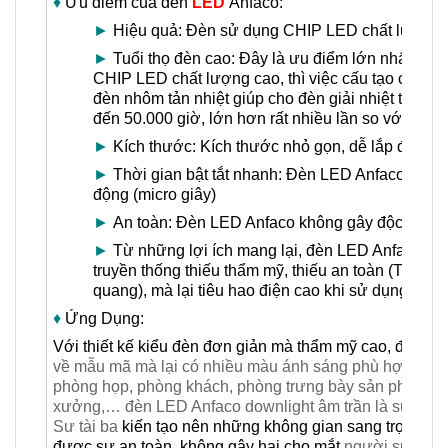
♦
Ưu điểm của đèn
LED
Anfaco:
►
Hiệu quả: Đèn sử dụng CHIP LED chất lượng ca
►
Tuổi thọ đèn cao: Đây là ưu điểm lớn nhất của
CHIP LED chất lượng cao, thì việc cấu tạo của v
đèn nhôm tản nhiệt giúp cho đèn giải nhiệt tốt, từ
đến 50.000 giờ, lớn hơn rất nhiều lần so với bón
►
Kích thước: Kích thước nhỏ gọn, dễ lắp đặt
►
Thời gian bật tắt nhanh: Đèn LED Anfaco có thời 
động (micro giây)
►
An toàn: Đèn LED Anfaco không gây độc hại, rất
►
Từ những lợi ích mang lại, đèn LED Anfaco là lự
truyền thống thiếu thẩm mỹ, thiếu an toàn (Thậm 
quang), mà lại tiêu hao điện cao khi sử dụng bó
♦
Ứng Dụng:
Với thiết kế kiểu đèn đơn giản mà thẩm mỹ cao, độ bền c
về mẫu mã mà lại có nhiều màu ánh sáng phù hợp cho 
phòng họp, phòng khách, phòng trưng bày sản phẩm, ph
xưởng,… đèn LED Anfaco downlight âm trần là sự lựa c
Sư tài ba
kiến tạo nên những không gian sang trọng, 
được sự an toàn, không gây hại cho mắt
người sử dụn