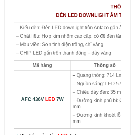
THÔNG​ S
ĐÈN LED DOWNLIGHT ÂM TRẦN A
– Kiểu đèn: Đèn LED downlight tròn Anfaco gắn âm trầ
– Chất liệu: Hợp kim nhôm cao cấp, có đế đèn tản nhiệt
– Màu viền: Sơn tĩnh điện trắng, chỉ vàng
– CHIP LED gắn trên thanh đồng – dây vàng
Mã hàng
Thông số
– Quang thông: 714 Lm
– Nguồn sáng: LED 5730
– Chiều dày đèn: 35 mm
AFC 436V
LED
7W
– Đường kính phủ bì: Ø110
mm
– Đường kính khoét lỗ: Ø85
mm