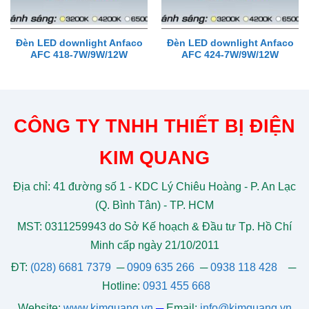
Đèn LED downlight Anfaco
Đèn LED downlight Anfaco
AFC 418-7W/9W/12W
AFC 424-7W/9W/12W
CÔNG TY TNHH THIẾT BỊ ĐIỆN
KIM QUANG
Địa chỉ: 41 đường số 1 - KDC Lý Chiêu Hoàng - P. An Lạc
(Q. Bình Tân) - TP. HCM
MST: 0311259943 do Sở Kế hoạch & Đầu tư Tp. Hồ Chí
Minh cấp ngày 21/10/2011
ĐT:
(028) 6681 7379
─
0909 635 266
─
0938 118 428
─
Hotline:
0931 455 668
Website:
www.kimquang.vn
─
Email:
info@kimquang.vn