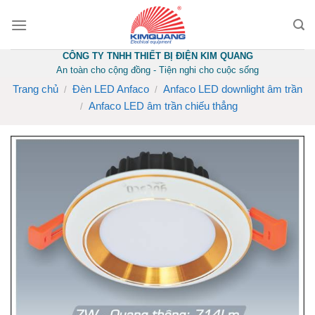
Skip
to
content
CÔNG TY TNHH THIẾT BỊ ĐIỆN KIM QUANG
An toàn cho cộng đồng - Tiện nghi cho cuộc sống
Trang chủ
Đèn LED Anfaco
Anfaco LED downlight âm trần
/
/
Anfaco LED âm trần chiếu thẳng
/