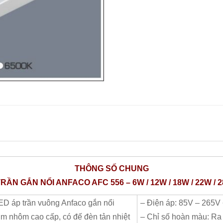
THÔNG​ SỐ CHUNG
ẦN GẮN NỔI ANFACO AFC 556 – 6W / 12W / 18W / 22W / 2
ED áp trần vuông Anfaco gắn nổi
– Điện áp: 85V – 265V
im nhôm cao cấp, có đế đèn tản nhiệt
– Chỉ số hoàn màu: Ra