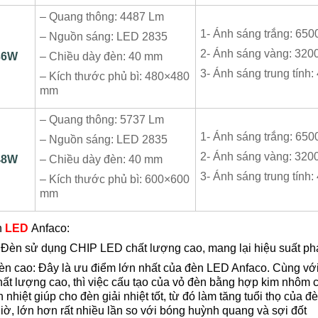
– Quang thông: 4487 Lm
1- Ánh sáng trắng: 650
– Nguồn sáng: LED 2835
2- Ánh sáng vàng: 320
36W
– Chiều dày đèn: 40 mm
3- Ánh sáng trung tính
– Kích thước phủ bì: 480×480
mm
– Quang thông: 5737 Lm
1- Ánh sáng trắng: 650
– Nguồn sáng: LED 2835
2- Ánh sáng vàng: 320
48W
– Chiều dày đèn: 40 mm
3- Ánh sáng trung tính
– Kích thước phủ bì: 600×600
mm
n
LED
Anfaco:
 Đèn sử dụng CHIP LED chất lượng cao, mang lại hiệu suất ph
èn cao: Đây là ưu điểm lớn nhất của đèn LED Anfaco. Cùng vớ
t lượng cao, thì việc cấu tạo của vỏ đèn bằng hợp kim nhôm 
nhiệt giúp cho đèn giải nhiệt tốt, từ đó làm tăng tuổi thọ của 
iờ, lớn hơn rất nhiều lần so với bóng huỳnh quang và sợi đốt