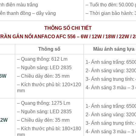
ĩnh điện màu trắng
– Tuổi thọ đèn: 50.000 
ên thanh đồng – dây vàng
– Thời gian bảo hành:
THÔNG SỐ CHI TIẾT
ẦN GẮN NỔI ANFACO AFC 556 – 6W / 12W / 18W / 22W / 2
Thông số
Màu ánh sáng lựa
– Quang thông: 612 Lm
1- Ánh sáng trắng: 650
– Nguồn sáng: LED 2835
2- Ánh sáng vàng: 320
6W
– Chiều dày đèn: 35 mm
3- Ánh sáng trung tính
– Kích thước phủ bì: 120×120
4- Ánh sáng 3 màu – 3
mm
– Quang thông: 1275 Lm
1- Ánh sáng trắng: 650
– Nguồn sáng: LED 2835
2- Ánh sáng vàng: 320
12W
– Chiều dày đèn: 35 mm
3- Ánh sáng trung tính
– Kích thước phủ bì: 180×180
4- Ánh sáng 3 màu – 3
mm