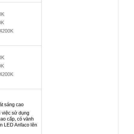
0K
0K
: 4200K
0K
0K
: 4200K
át sáng cao
i việc sử dụng
cao cấp, có vành
đèn LED Anfaco lên