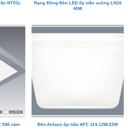
rần NT01L
Rạng Đông Đèn LED ốp trần vuông LN16
40W
C 556 xám
Đèn Anfaco ốp trần AFC 114-12W.22W