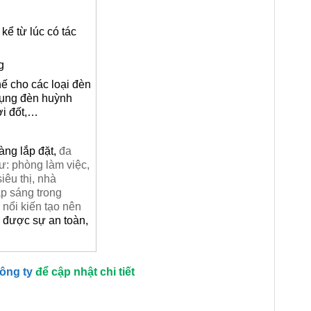
kể từ lúc có tác
g
hế cho các loại đèn
 dụng đèn huỳnh
ợi đốt,…
dàng lắp đặt,
đa
: phòng làm việc,
êu thị, nhà
p sáng trong
nổi kiến tạo nên
 được sự an toàn,
công ty
để cập nhật chi tiết