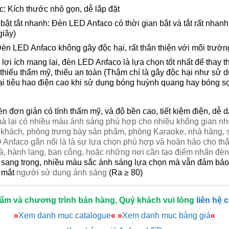
: Kích thước nhỏ gọn, dễ lắp đặt
bật tắt nhanh: Đèn LED Anfaco có thời gian bật và tắt rất nhanh 
giây)
èn LED Anfaco không gây độc hại, rất thân thiện với môi trườn
ợi ích mang lại, đèn LED Anfaco là lựa chọn tốt nhất để thay t
 thiếu thẩm mỹ, thiếu an toàn (Thậm chí là gây độc hại như sử
ại tiêu hao điện cao khi sử dụng bóng huỳnh quang hay bóng s
đèn đơn giản có tính thẩm mỹ, và độ bền cao, tiết kiệm điện, dễ 
 lại có nhiều màu ánh sáng phù hợp cho nhiều không gian như
khách, phòng trưng bày sản phẩm, phòng Karaoke, nhà hàng, si
nfaco gắn nổi là là sự lựa chọn phù hợp và hoàn hảo cho thắ
hà, hành lang, ban công, hoặc những nơi cần tạo điểm nhấn đèn 
sang trọng, nhiều màu sắc ánh sáng lựa chọn mà vẫn đảm bảo
o mắt
người sử dụng ánh sáng
(Ra ≥ 80)
hẩm và chương trình bán hàng, Quý khách vui lòng
liên hệ 
»
Xem danh mục catalogue
«
»
Xem danh mục bảng giá
«