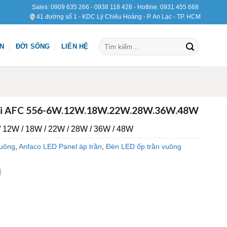
Sales:
0909 635 266
-
0938 118 428
- Hotline:
0931 455 668
41 đường số 1 - KDC Lý Chiêu Hoàng - P. An Lạc - TP. HCM
Tìm
ỆN
ĐỜI SỐNG
LIÊN HỆ
kiếm:
nổi AFC 556-6W.12W.18W.22W.28W.36W.48W
 12W / 18W / 22W / 28W / 36W / 48W
vuông
,
Anfaco LED Panel áp trần
,
Đèn LED ốp trần vuông