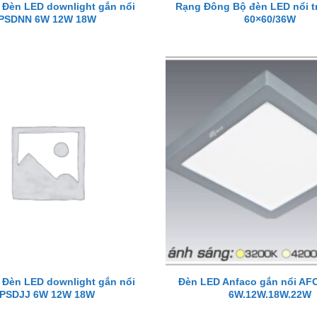
 Đèn LED downlight gắn nổi
Rạng Đông Bộ đèn LED nổi t
PSDNN 6W 12W 18W
60×60/36W
 Đèn LED downlight gắn nổi
Đèn LED Anfaco gắn nổi AF
PSDJJ 6W 12W 18W
6W.12W.18W.22W