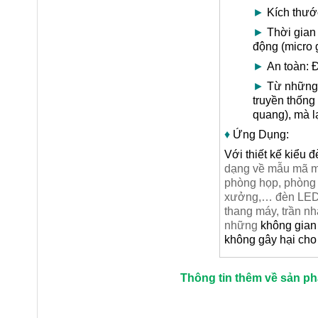
►
Kích thước
►
Thời gian 
động (micro 
►
An toàn: Đ
►
Từ những l
truyền thống
quang), mà l
♦
Ứng Dụng:
Với thiết kế kiểu 
dạng về mẫu mã mà
phòng họp, phòng 
xưởng,… đèn LED A
thang máy, trần n
những
không gian 
không gây hại ch
Thông tin thêm về sản p