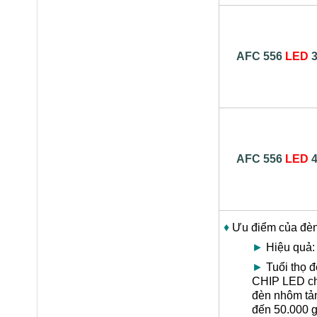
AFC 556
LED
AFC 556
LED
♦
Ưu điểm của đè
►
Hiệu quả:
►
Tuổi thọ đ
CHIP LED chấ
đèn nhôm tản 
đến 50.000 g