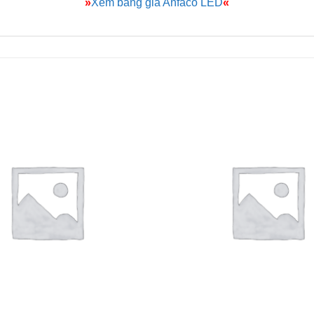
»
Xem bảng giá Anfaco LED
«