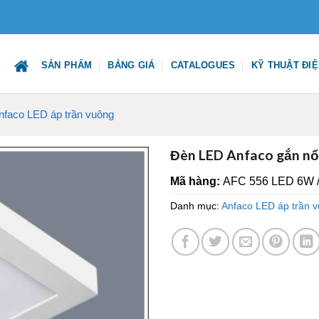
SẢN PHẨM
BẢNG GIÁ
CATALOGUES
KỸ THUẬT ĐI
nfaco LED áp trần vuông
Đèn LED Anfaco gắn 
Mã hàng:
AFC 556 LED 6W /
Danh mục:
Anfaco LED áp trần 