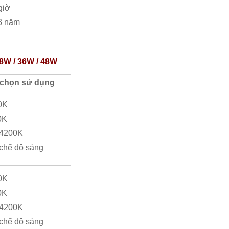
giờ
 3 năm
8W / 36W / 48W
 chọn sử dụng
0K
0K
: 4200K
 chế độ sáng
0K
0K
: 4200K
 chế độ sáng