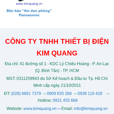
Đèn báo “Xin dọn phòng”
Pannasonic
CÔNG TY TNHH THIẾT BỊ ĐIỆN
KIM QUANG
Địa chỉ: 41 đường số 1 - KDC Lý Chiêu Hoàng - P. An Lạc
(Q. Bình Tân) - TP. HCM
MST: 0311259943 do Sở Kế hoạch & Đầu tư Tp. Hồ Chí
Minh cấp ngày 21/10/2011
ĐT:
(028) 6681 7379
─
0909 635 266
─
0938 118 428
─
Hotline:
0931 455 668
Website:
www.kimquang.vn
─
Email:
info@kimquang.vn