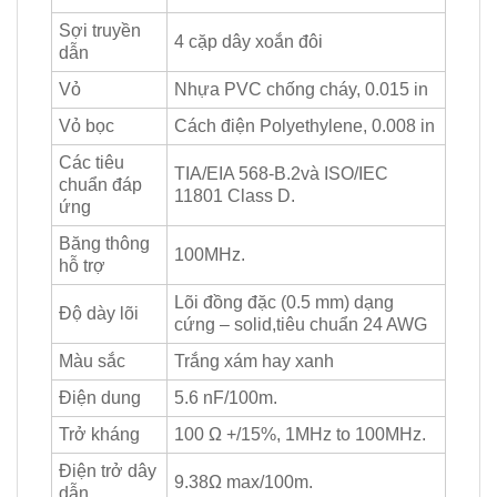
Sợi truyền
4 cặp dây xoắn đôi
dẫn
Vỏ
Nhựa PVC chống cháy, 0.015 in
Vỏ bọc
Cách điện Polyethylene, 0.008 in
Các tiêu
TIA/EIA 568-B.2và ISO/IEC
chuẩn đáp
11801 Class D.
ứng
Băng thông
100MHz.
hỗ trợ
Lõi đồng đặc (0.5 mm) dạng
Độ dày lõi
cứng – solid,tiêu chuẩn 24 AWG
Màu sắc
Trắng xám hay xanh
Điện dung
5.6 nF/100m.
Trở kháng
100 Ω +/15%, 1MHz to 100MHz.
Điện trở dây
9.38Ω max/100m.
dẫn