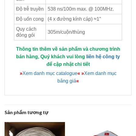
Độ trễ truyền
538 ns/100m max. @ 100MHz.
Độ uốn cong
(4 x đường kính cáp) ≈1”
Quy cách
305m/cuộn/thùng
đóng gói
Thông tin thêm về sản phẩm và chương trình
bán hàng, Quý khách vui lòng
liên hệ công ty
để cập nhật chi tiết
»
Xem danh mục catalogue
«
»
Xem danh mục
bảng giá
«
Sản phẩm tương tự