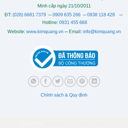
Minh cấp ngày 21/10/2011
ĐT:
(028) 6681 7379
─
0909 635 266
─
0938 118 428
─
Hotline:
0931 455 668
Website:
www.kimquang.vn
─
Email:
info@kimquang.vn
Chính sách & Quy định
Copyright ©
Kim Quang
-
Thiết kế Web
:
GGO