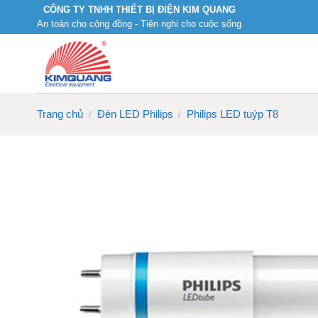
Skip
CÔNG TY TNHH THIẾT BỊ ĐIỆN KIM QUANG
An toàn cho cộng đồng - Tiện nghi cho cuộc sống
to
content
Trang chủ
Đèn LED Philips
Philips LED tuýp T8
/
/