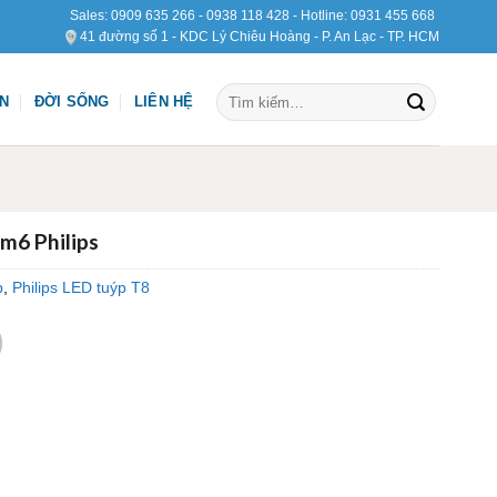
Sales:
0909 635 266
-
0938 118 428
- Hotline:
0931 455 668
41 đường số 1 - KDC Lý Chiêu Hoàng - P. An Lạc - TP. HCM
Tìm
ỆN
ĐỜI SỐNG
LIÊN HỆ
kiếm:
m6 Philips
p
,
Philips LED tuýp T8