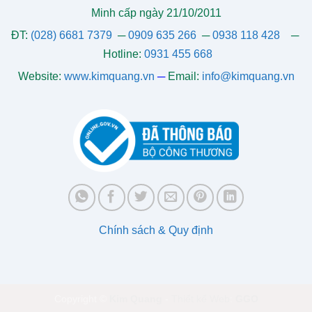
Minh cấp ngày 21/10/2011
ĐT:
(028) 6681 7379
─
0909 635 266
─
0938 118 428
─
Hotline:
0931 455 668
Website:
www.kimquang.vn
─
Email:
info@kimquang.vn
Chính sách & Quy định
Copyright ©
Kim Quang
-
Thiết kế Web
:
GGO