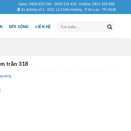
Sales:
0909 635 266
-
0938 118 428
- Hotline:
0931 455 668
41 đường số 1 - KDC Lý Chiêu Hoàng - P. An Lạc - TP. HCM
Tìm
ỆN
ĐỜI SỐNG
LIÊN HỆ
kiếm:
m trần 318
 quang