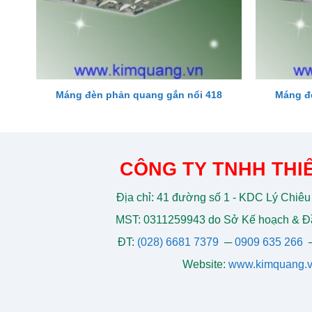
Máng đèn phản quang gắn nổi 418
Máng đ
CÔNG TY TNHH THIẾ
Địa chỉ: 41 đường số 1 - KDC Lý Chiêu
MST: 0311259943 do Sở Kế hoạch & Đầ
ĐT:
(028) 6681 7379
─
0909 635 266
Website:
www.kimquang.