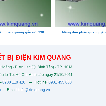
èn phản quang gắn nổi 336
Máng đèn phản quang gắn 
T BỊ ĐIỆN KIM QUANG
 Hoàng - P. An Lạc (Q. Bình Tân) - TP. HCM
u tư Tp. Hồ Chí Minh cấp ngày 21/10/2011
─
0938 118 428
─
Hotline:
0931 455 668
vn
─
Email:
info@kimquang.vn