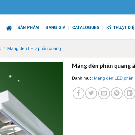
SẢN PHẨM
BẢNG GIÁ
CATALOGUES
KỸ THUẬT ĐI
p
Máng đèn LED phản quang
/
Máng đèn phản quang â
Danh mục:
Máng đèn LED phản