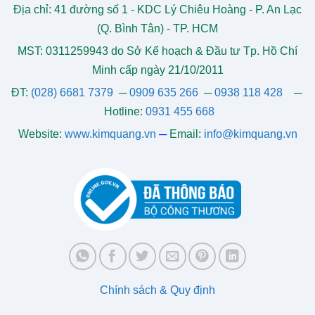
Địa chỉ: 41 đường số 1 - KDC Lý Chiêu Hoàng - P. An Lạc
(Q. Bình Tân) - TP. HCM
MST: 0311259943 do Sở Kế hoạch & Đầu tư Tp. Hồ Chí
Minh cấp ngày 21/10/2011
ĐT:
(028) 6681 7379
─
0909 635 266
─
0938 118 428
─
Hotline:
0931 455 668
Website:
www.kimquang.vn
─
Email:
info@kimquang.vn
Chính sách & Quy định