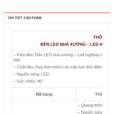
CHI TIẾT SẢN PHẨM
THÔNG​ S
ĐÈN LED NHÀ XƯỞNG – LED HIGHBA
– Kiểu đèn: Đèn LED nhà xưởng – Led highbay Anfaco 
trần
– Chất liệu: Hợp kim nhôm cao cấp sơn tĩnh điện, có đế 
– Nguồn sáng: LED
– Góc chiếu: 90°
Mã hàng
Thông số
– Quang thông: 20
– Nguồn sáng: LED