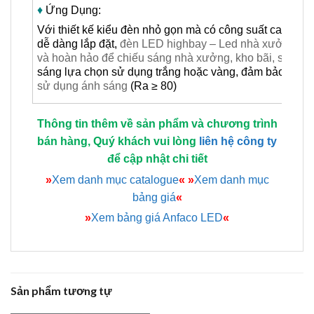
♦
Ứng Dụng:
Với thiết kế kiểu đèn nhỏ gọn mà có công suất cao, có tí
dễ dàng lắp đặt,
đèn LED highbay – Led nhà xưởng Anfac
và hoàn hảo để chiếu sáng nhà xưởng, kho bãi, siêu thị,
sáng lựa chọn sử dụng trắng hoặc vàng, đảm bảo được
sử dụng ánh sáng
(Ra ≥ 80)
Thông tin thêm về sản phẩm và chương trình
bán hàng, Quý khách vui lòng
liên hệ công ty
để cập nhật chi tiết
»
Xem danh mục catalogue
«
»
Xem danh mục
bảng giá
«
»
Xem bảng giá Anfaco LED
«
Sản phẩm tương tự