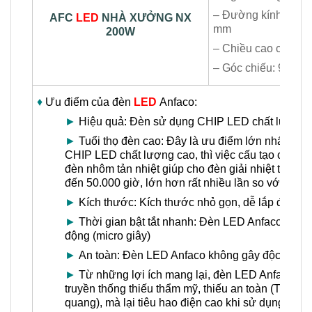
– Đường kính chóa
AFC
LED
NHÀ XƯỞNG NX
mm
200W
– Chiều cao chóa: 
– Góc chiếu: 90°
♦
Ưu điểm của đèn
LED
Anfaco:
►
Hiệu quả: Đèn sử dụng CHIP LED chất lượng ca
►
Tuổi thọ đèn cao: Đây là ưu điểm lớn nhất của
CHIP LED chất lượng cao, thì việc cấu tạo của v
đèn nhôm tản nhiệt giúp cho đèn giải nhiệt tốt, từ
đến 50.000 giờ, lớn hơn rất nhiều lần so với bón
►
Kích thước: Kích thước nhỏ gọn, dễ lắp đặt
►
Thời gian bật tắt nhanh: Đèn LED Anfaco có thời 
động (micro giây)
►
An toàn: Đèn LED Anfaco không gây độc hại, rất
►
Từ những lợi ích mang lại, đèn LED Anfaco là lự
truyền thống thiếu thẩm mỹ, thiếu an toàn (Thậm 
quang), mà lại tiêu hao điện cao khi sử dụng bó