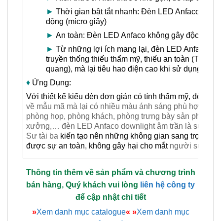
►
Thời gian bật tắt nhanh: Đèn LED Anfaco có thời 
động (micro giây)
►
An toàn: Đèn LED Anfaco không gây độc hại, rất
►
Từ những lợi ích mang lại, đèn LED Anfaco là lự
truyền thống thiếu thẩm mỹ, thiếu an toàn (Thậm 
quang), mà lại tiêu hao điện cao khi sử dụng bó
♦
Ứng Dụng:
Với thiết kế kiểu đèn đơn giản có tính thẩm mỹ, độ bền c
về mẫu mã mà lại có nhiều màu ánh sáng phù hợp cho 
phòng họp, phòng khách, phòng trưng bày sản phẩm, ph
xưởng,… đèn LED Anfaco downlight âm trần là sự lựa c
Sư tài ba
kiến tạo nên những không gian sang trọng, 
được sự an toàn, không gây hại cho mắt
người sử dụn
Thông tin thêm về sản phẩm và chương trình
bán hàng, Quý khách vui lòng
liên hệ công ty
để cập nhật chi tiết
»
Xem danh mục catalogue
«
»
Xem danh mục