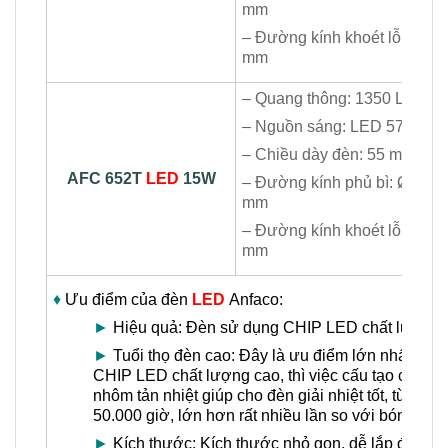
mm
– Đường kính khoét lỗ: Ø120
mm
– Quang thông: 1350 Lm
– Nguồn sáng: LED 5730
– Chiều dày đèn: 55 mm
AFC 652T
LED
15W
– Đường kính phủ bì: Ø180
mm
– Đường kính khoét lỗ: Ø150
mm
♦
Ưu điểm của đèn
LED
Anfaco:
►
Hiệu quả: Đèn sử dụng CHIP LED chất lượng ca
►
Tuổi thọ đèn cao: Đây là ưu điểm lớn nhất của
CHIP LED chất lượng cao, thì việc cấu tạo của v
nhôm tản nhiệt giúp cho đèn giải nhiệt tốt, từ đó 
50.000 giờ, lớn hơn rất nhiều lần so với bóng hu
►
Kích thước: Kích thước nhỏ gọn, dễ lắp đặt