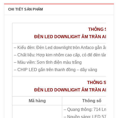
CHI TIẾT SẢN PHẨM
THÔNG​ SỐ C
ĐÈN LED DOWNLIGHT ÂM TRẦN ANFAC
– Kiểu đèn: Đèn Led downlight tròn Anfaco gắn âm trần
– Chất liệu: Hợp kim nhôm cao cấp, có đế đèn tản nhiệt
– Màu viền: Sơn tĩnh điện màu trắng
– CHIP LED gắn trên thanh đồng – dây vàng
THÔNG SỐ CHI
ĐÈN LED DOWNLIGHT ÂM TRẦN ANFAC
Mã hàng
Thông số
– Quang thông: 714 Lm
– Nguồn sáng: LED 5730