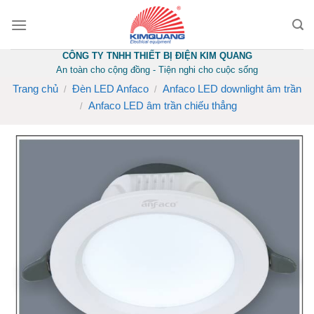
Skip
to
content
CÔNG TY TNHH THIẾT BỊ ĐIỆN KIM QUANG
An toàn cho cộng đồng - Tiện nghi cho cuộc sống
Trang chủ
Đèn LED Anfaco
Anfaco LED downlight âm trần
/
/
Anfaco LED âm trần chiếu thẳng
/