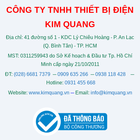
CÔNG TY TNHH THIẾT BỊ ĐIỆN
KIM QUANG
Địa chỉ: 41 đường số 1 - KDC Lý Chiêu Hoàng - P. An Lạc
(Q. Bình Tân) - TP. HCM
MST: 0311259943 do Sở Kế hoạch & Đầu tư Tp. Hồ Chí
Minh cấp ngày 21/10/2011
ĐT:
(028) 6681 7379
─
0909 635 266
─
0938 118 428
─
Hotline:
0931 455 668
Website:
www.kimquang.vn
─
Email:
info@kimquang.vn