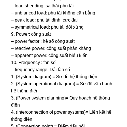
– load shedding: sa thải phụ tải
– unblanced load: phụ tải không cân bằng
– peak load: phụ tải đỉnh, cực đại
– symmetrical load: phụ tải đối xứng
9. Power: công suất
– power factor : hệ số công suất
– reactive power: công suất phản kháng
– apparent power: công suất biểu kiến
10. Frequency : tần số
– frequency range: Dải tần số
1. (System diagram) = Sơ đồ hệ thống điện
2. (System operational diagram) = Sơ đồ vận hành
hệ thống điện
3. (Power system planning)= Quy hoạch hệ thống
điện
4. (Interconnection of power systems)= Liên kết hệ
thống điện
5. (Connection point) = Điểm đấu nối