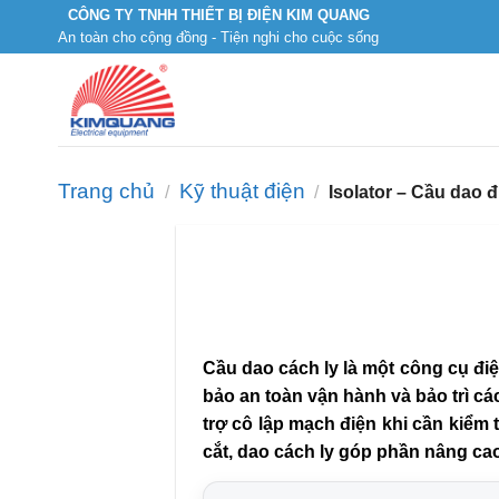
Skip
CÔNG TY TNHH THIẾT BỊ ĐIỆN KIM QUANG
An toàn cho cộng đồng - Tiện nghi cho cuộc sống
to
content
Trang chủ
Kỹ thuật điện
/
/
Isolator – Cầu dao đ
Cầu dao cách ly là một công cụ đi
bảo an toàn vận hành và bảo trì các
trợ cô lập mạch điện khi cần kiểm 
cắt, dao cách ly góp phần nâng cao