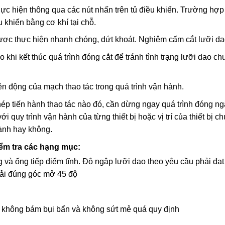
c hiện thông qua các nút nhấn trên tủ điều khiển. Trường hợp p
u khiển bằng cơ khí tại chỗ.
ược thực hiện nhanh chóng, dứt khoát. Nghiêm cấm cắt lưỡi dao 
ao khi kết thúc quá trình đóng cắt để tránh tình trạng lưỡi dao 
n động của mạch thao tác trong quá trình vận hành.
p tiến hành thao tác nào đó, cần dừng ngay quá trình đóng ngắt
 với quy trình vận hành của từng thiết bị hoặc vị trí của thiết bị
hành hay không.
iểm tra các hạng mục:
g và ống tiếp điểm tĩnh. Độ ngập lưỡi dao theo yêu cầu phải đạ
phải đúng góc mở 45 độ
, không bám bụi bẩn và không sứt mẻ quá quy định