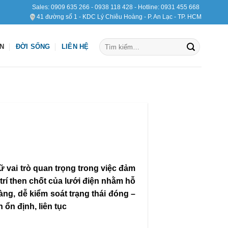
Sales:
0909 635 266
-
0938 118 428
- Hotline:
0931 455 668
41 đường số 1 - KDC Lý Chiêu Hoàng - P. An Lạc - TP. HCM
Tìm
ỆN
ĐỜI SỐNG
LIÊN HỆ
kiếm:
 vai trò quan trọng trong việc đảm
 trí then chốt của lưới điện nhằm hỗ
àng, dễ kiểm soát trạng thái đóng –
 ổn định, liên tục