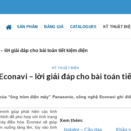
SẢN PHẨM
BẢNG GIÁ
CATALOGUES
KỸ THUẬT ĐI
lời giải đáp cho bài toán tiết kiệm điện
KỸ THUẬT ĐIỆN
conavi – lời giải đáp cho bài toán ti
ủa “ông trùm điện máy” Panasonic, công nghệ Econavi ghi điểm 
inh giúp phát hiện các tình
hỉnh để phù hợp với tình trạng
Xem thêm:
áy điều hòa. Econavi sẽ giúp
m xuống tăng lên, tùy vào tình
Isolator – Cầu dao
Khảo sá