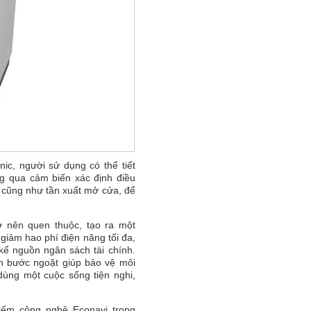
ic, người sử dụng có thể tiết
ng qua cảm biến xác định điều
, cũng như tần xuất mở cửa, để
ở nên quen thuộc, tạo ra một
giảm hao phí điện năng tối đa,
 kể nguồn ngân sách tài chính.
nh bước ngoặt giúp bảo vệ môi
dùng một cuộc sống tiện nghi,
kiếm công nghệ Econavi trong