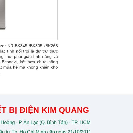
ezer NR-BK345 /BK305 /BK265
đặc tính nổi trội là dự trữ thực
 thời phải giàu tính năng và
a Econavi, kết hợp chức năng
mát mùa hè mà không khiến cho
.
T BỊ ĐIỆN KIM QUANG
 Hoàng - P. An Lạc (Q. Bình Tân) - TP. HCM
u tư Tp. Hồ Chí Minh cấp ngày 21/10/2011