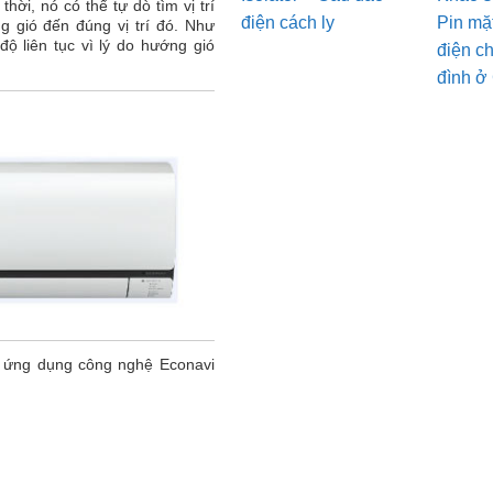
ời, nó có thể tự dò tìm vị trí
điện cách ly
Pin mặt
 gió đến đúng vị trí đó. Như
độ liên tục vì lý do hướng gió
điện c
đình ở
i ứng dụng công nghệ Econavi