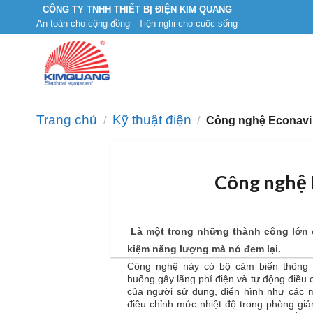
Skip
CÔNG TY TNHH THIẾT BỊ ĐIỆN KIM QUANG
An toàn cho cộng đồng - Tiện nghi cho cuộc sống
to
content
Trang chủ
Kỹ thuật điện
/
/
Công nghệ Econavi – 
Công nghệ E
Là một trong những thành công lớn c
kiệm năng lượng mà nó đem lại.
Công nghệ này có bộ cảm biến thông m
huống gây lãng phí điện và tự động điều c
của người sử dụng, điển hình như các m
điều chỉnh mức nhiệt độ trong phòng giả