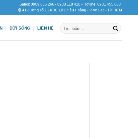
Sales:
0909 635 266
-
0938 118 428
- Hotline:
0931 455 668
41 đường số 1 - KDC Lý Chiêu Hoàng - P. An Lạc - TP. HCM
Tìm
ỆN
ĐỜI SỐNG
LIÊN HỆ
kiếm: