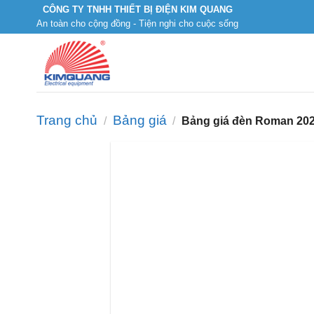
Skip
CÔNG TY TNHH THIẾT BỊ ĐIỆN KIM QUANG
An toàn cho cộng đồng - Tiện nghi cho cuộc sống
to
content
Trang chủ
Bảng giá
/
/
Bảng giá đèn Roman 20