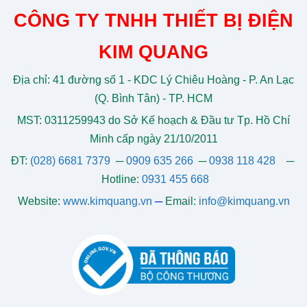
CÔNG TY TNHH THIẾT BỊ ĐIỆN
KIM QUANG
Địa chỉ: 41 đường số 1 - KDC Lý Chiêu Hoàng - P. An Lạc
(Q. Bình Tân) - TP. HCM
MST: 0311259943 do Sở Kế hoạch & Đầu tư Tp. Hồ Chí
Minh cấp ngày 21/10/2011
ĐT:
(028) 6681 7379
─
0909 635 266
─
0938 118 428
─
Hotline:
0931 455 668
Website:
www.kimquang.vn
─
Email:
info@kimquang.vn