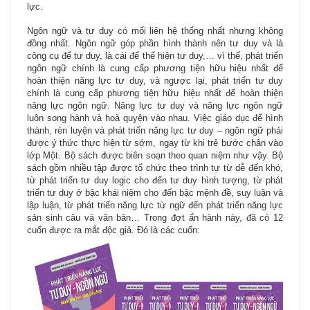
lực.
Ngôn ngữ và tư duy có mối liên hệ thống nhất nhưng không
đồng nhất. Ngôn ngữ góp phần hình thành nên tư duy và là
công cụ để tư duy, là cái để thể hiện tư duy,… vì thế, phát triển
ngôn ngữ chính là cung cấp phương tiện hữu hiệu nhất để
hoàn thiện năng lực tư duy, và ngược lại, phát triển tư duy
chính là cung cấp phương tiện hữu hiệu nhất để hoàn thiện
năng lực ngôn ngữ. Năng lực tư duy và năng lực ngôn ngữ
luôn song hành và hoà quyện vào nhau. Việc giáo dục để hình
thành, rèn luyện và phát triển năng lực tư duy – ngôn ngữ phải
được ý thức thực hiện từ sớm, ngay từ khi trẻ bước chân vào
lớp Một. Bộ sách được biên soạn theo quan niệm như vậy. Bộ
sách gồm nhiều tập được tổ chức theo trình tự từ dễ đến khó,
từ phát triển tư duy logic cho đến tư duy hình tượng, từ phát
triển tư duy ở bậc khái niệm cho đến bậc mệnh đề, suy luận và
lập luận, từ phát triển năng lực từ ngữ đến phát triển năng lực
sản sinh câu và văn bản… Trong đợt ấn hành này, đã có 12
cuốn được ra mắt độc giả. Đó là các cuốn: