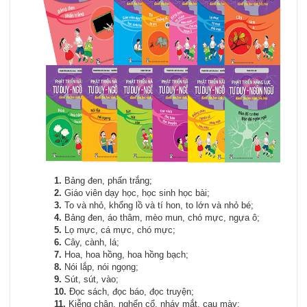
1.
Bảng đen, phấn trắng;
2.
Giáo viên dạy học, học sinh học bài;
3.
To và nhỏ, khổng lồ và tí hon, to lớn và nhỏ bé;
4.
Bảng đen, áo thâm, mèo mun, chó mực, ngựa ô;
5.
Lọ mực, cá mực, chó mực;
6.
Cây, cành, lá;
7.
Hoa, hoa hồng, hoa hồng bạch;
8.
Nói lắp, nói ngọng;
9.
Sút, sút, vào;
10.
Đọc sách, đọc báo, đọc truyện;
11.
Kiễng chân, nghển cổ, nháy mắt, cau mày;