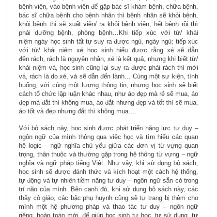
bệnh viện, vào bệnh viện để gặp bác sĩ khám bệnh, chữa bệnh,
bác sĩ chữa bệnh cho bệnh nhân thì bệnh nhân sẽ khỏi bệnh,
khỏi bệnh thì sẽ xuất viện/ ra khỏi bệnh viện, hết bệnh rồi thì
phải dưỡng bệnh, phòng bệnh…Khi tiếp xúc với từ/ khái
niệm ngáy học sinh tất tự suy ra được ngủ, ngáy ngủ; tiếp xúc
với từ/ khái niệm xé học sinh hiểu được rằng xé sẽ dẫn
đến rách, rách là nguyên nhân, xé là kết quả, nhưng khi biết từ/
khái niệm vá, học sinh cũng lại suy ra được phải rách thì mới
vá, rách là do xé, vá sẽ dẫn đến lành… Cùng một sự kiện, tình
huống, với cùng một lượng thông tin, nhưng học sinh sẽ biết
cách tổ chức lập luận khác nhau, như áo đẹp mà rẻ sẽ mua, áo
đẹp mà đắt thì không mua, áo đắt nhưng đẹp và tốt thì sẽ mua,
áo tốt và đẹp nhưng đắt thì không mua….
Với bộ sách này, học sinh được phát triển năng lực tư duy –
ngôn ngữ của mình thông qua việc học và tìm hiểu các quan
hệ logic – ngữ nghĩa chủ yếu giữa các đơn vị từ vựng quan
trọng, thân thuộc và thường gặp trong hệ thông từ vựng – ngữ
nghĩa và ngữ pháp tiếng Việt. Như vậy, khi sử dụng bộ sách,
học sinh sẽ được đánh thức và kích hoạt một cách hệ thống,
tự động và tự nhiên tiềm năng tư duy – ngôn ngữ sẵn có trong
trí não của mình. Bên cạnh đó, khi sử dụng bộ sách này, các
thầy cô giáo, các bậc phụ huynh cũng sẽ tự trang bị thêm cho
mình một hệ phương pháp và thao tác tư duy – ngôn ngữ
riêng, hoàn toàn mới, để giúp học sinh tự học, tự sử dụng, tự