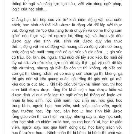
thống từ ngữ và năng lực tạo câu, viết văn đúng ngữ pháp,
logic của học sinh…
Chẳng hạn, khi tiếp xúc với từ/ khái niệm động vật, qua cuốn
sách, học sinh có thể hiểu được là động vật đối lập với thực
vật, động vật thì “có khả năng tự di chuyển và có hệ thống cảm
giác” còn thực vật thì ngược lại; động vật và thực vật đều
được quy vào sinh vật, sinh vật được quy vào thực
thể…; động vật thì có động vật hoang dã và động vật nuôi trong
nhà; động vật nuôi trong nhà có gia súc và gia cầm….; gia súc
có trâu, bò, lợn, dê, ngựa; trâu nuôi để lấy sức kéo, bò nuôi để
lấy cả sữa và sức kéo, lợn nuôi để lấy thịt..; gà vịt nuôi để lấy
thịt và trứng, nhưng gà biết ấp còn vịt thì không, vịt biết bơi
còn gà thì không, chân vịt có màng còn chân gà thì không, gà
thì gáy còn vịt kêu quang quác, gà trống thì gáy còn gà mái
kêu cục ta cục tác… Khi tiếp xúc với từ/khái niệm học, thì học
sinh biết được được rằng từ/ khái niệm học được hiểu và
được định vị qua một loạt từ ngữ cùng hệ thống có logic với
nhau là học sinh, học sinh nam, học sinh nữ, học giỏi, học
trung bình, người học, học viên, sinh viên, giáo viên, người
dạy, trường học, lớp học, bàn học…; học sinh biết được
rằng giáo viên thì có nhiệm vụ dạy, nhưng dạy ai, dạy học sinh,
còn học sinh có nhiệm vụ là học, nhưng học từ ai, học từ giáo
viên, người dạy, học qua hành động dạy, học bằng sách vở,
học ỗ trường học… Bệnh nhân thì bị bệnh, bị bệnh thì phải vào