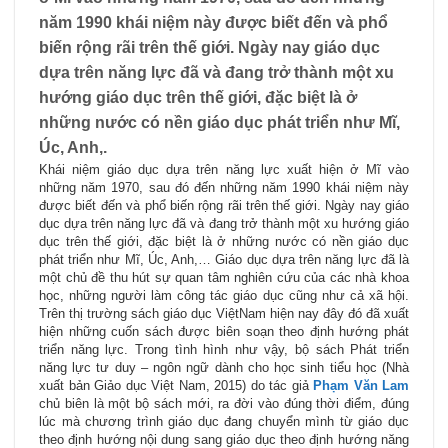
năm 1990 khái niệm này được biết đến và phổ
biến rộng rãi trên thế giới. Ngày nay giáo dục
dựa trên năng lực đã và đang trở thành một xu
hướng giáo dục trên thế giới, đặc biệt là ở
những nước có nền giáo dục phát triển như Mĩ,
Úc, Anh,.
Khái niệm giáo dục dựa trên năng lực xuất hiện ở Mĩ vào
những năm 1970, sau đó đến những năm 1990 khái niệm này
được biết đến và phổ biến rộng rãi trên thế giới. Ngày nay giáo
dục dựa trên năng lực đã và đang trở thành một xu hướng giáo
dục trên thế giới, đặc biệt là ở những nước có nền giáo dục
phát triển như Mĩ, Úc, Anh,… Giáo dục dựa trên năng lực đã là
một chủ đề thu hút sự quan tâm nghiên cứu của các nhà khoa
học, những người làm công tác giáo dục cũng như cả xã hội.
Trên thị trường sách giáo dục ViệtNam hiện nay đây đó đã xuất
hiện những cuốn sách được biên soạn theo định hướng phát
triển năng lực. Trong tình hình như vậy, bộ sách Phát triển
năng lực tư duy – ngôn ngữ dành cho học sinh tiểu học (Nhà
xuất bản Giảo dục Việt Nam, 2015) do tác giả
Phạm Văn Lam
chủ biên là một bộ sách mới, ra đời vào đúng thời điểm, đúng
lúc mà chương trình giáo dục đang chuyển mình từ giáo dục
theo định hướng nội dung sang giáo dục theo định hướng năng