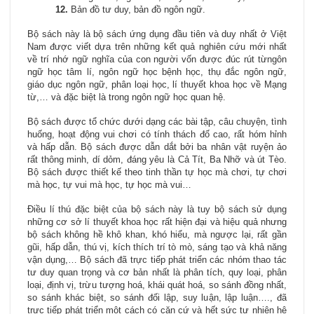
12.
Bản đồ tư duy, bản đồ ngôn ngữ.
Bộ sách này là bộ sách ứng dụng đầu tiên và duy nhất ở Việt
Nam được viết dựa trên những kết quả nghiên cứu mới nhất
về trí nhớ ngữ nghĩa của con người vốn được đúc rút từngôn
ngữ học tâm lí, ngôn ngữ học bệnh học, thụ đắc ngôn ngữ,
giáo dục ngôn ngữ, phân loại học, lí thuyết khoa học về Mạng
từ,… và đặc biệt là trong ngôn ngữ học quan hệ.
Bộ sách được tổ chức dưới dạng các bài tập, câu chuyện, tình
huống, hoạt động vui chơi có tính thách đố cao, rất hóm hỉnh
và hấp dẫn. Bộ sách được dẫn dắt bởi ba nhân vật ruyện ảo
rất thông minh, dí dỏm, đáng yêu là Cả Tít, Ba Nhỡ và út Tèo.
Bộ sách được thiết kế theo tinh thần tự học mà chơi, tự chơi
mà học, tự vui mà học, tự học mà vui…
Điều lí thú đặc biệt của bộ sách này là tuy bộ sách sử dụng
những cơ sở lí thuyết khoa học rất hiện đại và hiệu quả nhưng
bộ sách không hề khô khan, khó hiểu, mà ngược lại, rất gần
gũi, hấp dẫn, thú vị, kích thích trí tò mò, sáng tạo và khả năng
vận dụng,… Bộ sách đã trực tiếp phát triển các nhóm thao tác
tư duy quan trọng và cơ bản nhất là phân tích, quy loại, phân
loại, định vị, trừu tượng hoá, khái quát hoá, so sánh đồng nhất,
so sánh khác biệt, so sánh đối lập, suy luận, lập luận…., đã
trực tiếp phát triển một cách có căn cứ và hết sức tự nhiên hệ