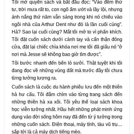
Tôi mở quyển sách và bắt đầu đọc: “Vào đêm thứ
tư, trời mưa rất to, con ngõ ẩm ướt và lầy lội, nhưng
ánh nắng thứ năm vẫn sáng trong khi nó chiếu vào
ngôi nhà của Arthur Dent như đó là lần cuối cùng”.
Hả? Sao lại cuối cùng? Mắt tôi mở to vì phấn khích.
Tôi đặt cuốn sách dưới cánh tay và cẩn thận đóng
cửa, đặt lại chiếc chìa khóa nơi mẹ tôi đã giấu nó “ở
nơi mà Jesse sẽ không bao giờ tìm được”.
Tôi bước nhanh đến bên lò sưởi. Thật tuyệt khi tôi
đang đọc về những vùng đất mà trước đây tôi chưa
từng tưởng tượng ra.
Cuốn sách là cuộc du hành phiêu lưu đến một thiên
hà hư cấu. Tôi đắm chìm vào từng trang sách đến
những thiên hà xa xôi. Tôi yêu thể loại sách khoa
học viễn tưởng nhất. Hầu hết những phát minh ứng
dụng vào đời sống hôm nay đã đến từ ý tưởng trong
những cuốn sách. Điện thoại, máy tính, tàu vũ trụ…
sắp tới là cả máy dịch tiếng mèo.