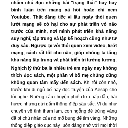
chăm chú đọc những bài “trạng thái” hay hay
bình luận trên mạng xã hội hoặc chỉ xem
Youtube. Thật đáng tiếc vì lâu ngày thói quen
lướt mạng sẽ có hại cho sự phát triển vỏ não
trước của mình, nơi mình phát triển khả năng
suy nghĩ, tập trung và lập kế hoạch cũng như tư
duy sâu. Ngược lại với thói quen xem video, lướt
mạng, sách rất tốt cho não, giúp chúng ta tăng
khả năng tập trung và phát triển trí tưởng tượng.
Nghịch lý thứ ba là nhiều trẻ em ngày nay không
thích đọc sách, một phần vì bố mẹ chúng cũng
không quan tâm mấy đến sách.
Khi tôi còn nhỏ,
trước khi đi ngủ bố hay đọc truyện của Aesop cho
tôi nghe. Những câu chuyện phiêu lưu hấp dẫn, hài
hước nhưng gửi gắm thông điệp sâu sắc. Ví dụ như
chuyện về tính tham lam, con ngỗng đẻ trứng vàng
đã bị chủ nhân của nó mổ bụng để tìm vàng. Những
thông điệp giáo dục này luôn đáng nhớ với mọi thời