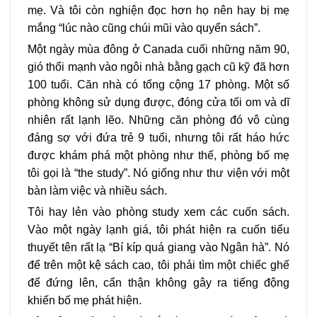
mẹ. Và tôi còn nghiện đọc hơn họ nên hay bị mẹ
mắng “lúc nào cũng chúi mũi vào quyển sách”.
Một ngày mùa đông ở Canada cuối những năm 90,
gió thổi mạnh vào ngôi nhà bằng gạch cũ kỹ đã hơn
100 tuổi. Căn nhà có tổng cộng 17 phòng. Một số
phòng không sử dụng được, đóng cửa tối om và dĩ
nhiên rất lạnh lẽo. Những căn phòng đó vô cùng
đáng sợ với đứa trẻ 9 tuổi, nhưng tôi rất háo hức
được khám phá một phòng như thế, phòng bố mẹ
tôi gọi là “the study”. Nó giống như thư viện với một
bàn làm việc và nhiều sách.
Tôi hay lẻn vào phòng study xem các cuốn sách.
Vào một ngày lạnh giá, tôi phát hiện ra cuốn tiểu
thuyết tên rất lạ “Bí kíp quá giang vào Ngân hà”. Nó
để trên một kệ sách cao, tôi phải tìm một chiếc ghế
để đứng lên, cẩn thận không gây ra tiếng động
khiến bố mẹ phát hiện.