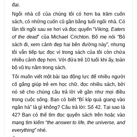
đại.
Ngôi nhà cổ của chúng tôi có hơn ba trăm cuốn
sách, có những cuốn cũ gần bằng tuổi ngôi nhà. Có
lần tôi ngồi sau xe hơi và đọc quyển “
Viking, Eaters
of the dead
” của Michael Crichton. Bố mẹ nói “Bỏ
sách đi, xem cảnh đẹp hai bên đường này”, nhưng
tôi vẫn tiếp tục đọc vì trong sách của tôi còn chứa
nhiều cảnh đẹp hơn. Với đứa trẻ 10 tuổi khi ấy, toàn
bộ vũ trụ nằm trong sách.
Tôi muốn viết một bài tạo động lực để nhiều người
cố gắng giúp trẻ em học chữ, đọc nhiều sách, bởi
nó sẽ cho chúng câu trả lời về gần như mọi điều
trong cuộc sống. Bạn có biết “Bí kíp quá giang vào
ngân hà” là gì không? Câu trả lời: Số 42. Tại sao là
42? Bạn có thể tìm đọc quyển sách trên hoặc vào
mạng tìm kiếm “
the answer to life, the universe, and
everything
” nhé.