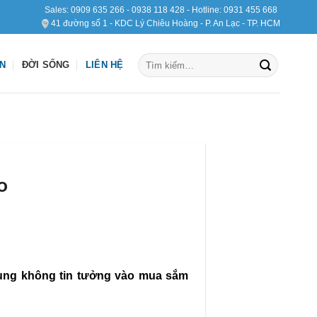
Sales:
0909 635 266
-
0938 118 428
- Hotline:
0931 455 668
41 đường số 1 - KDC Lý Chiêu Hoàng - P. An Lạc - TP. HCM
Tìm
ỆN
ĐỜI SỐNG
LIÊN HỆ
kiếm:
o
dùng không tin tưởng vào mua sắm