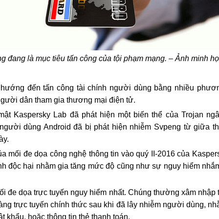
g đang là mục tiêu tấn công của tội phạm mạng. – Ảnh minh họa.
 hướng đến tấn công tài chính người dùng bằng nhiều phươn
gười dân tham gia thương mại điện tử.
ật Kaspersky Lab đã phát hiện một biến thể của Trojan ngâ
gười dùng Android đã bị phát hiện nhiễm Svpeng từ giữa thá
ày.
của mối đe dọa công nghệ thông tin vào quý II-2016 của Kaspe
nh độc hại nhằm gia tăng mức độ cũng như sự nguy hiểm nhắ
mối đe dọa trực tuyến nguy hiểm nhất. Chúng thường xâm nhập t
àng trực tuyến chính thức sau khi đã lây nhiễm người dùng, nh
t khẩu, hoặc thông tin thẻ thanh toán.