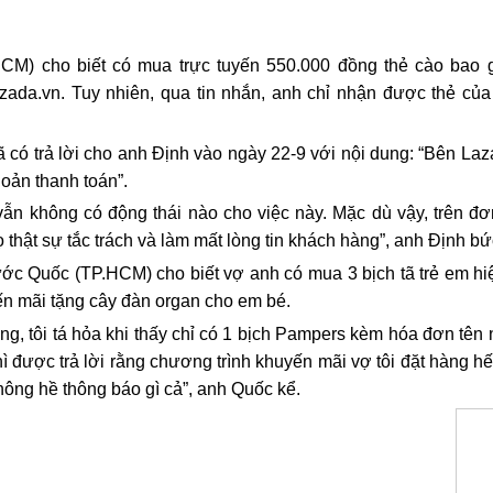
HCM) cho biết có mua trực tuyến 550.000 đồng thẻ cào bao
Lazada.vn. Tuy nhiên, qua tin nhắn, anh chỉ nhận được thẻ 
 có trả lời cho anh Định vào ngày 22-9 với nội dung: “Bên Laz
hoản thanh toán”.
ẫn không có động thái nào cho việc này. Mặc dù vậy, trên đ
 thật sự tắc trách và làm mất lòng tin khách hàng”, anh Định bứ
c Quốc (TP.HCM) cho biết vợ anh có mua 3 bịch tã trẻ em hi
n mãi tặng cây đàn organ cho em bé.
g, tôi tá hỏa khi thấy chỉ có 1 bịch Pampers kèm hóa đơn tên 
hì được trả lời rằng chương trình khuyến mãi vợ tôi đặt hàng hế
hông hề thông báo gì cả”, anh Quốc kể.