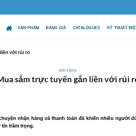
SẢN PHẨM
BẢNG GIÁ
CATALOGUES
KỸ THUẬT ĐI
ền với rủi ro
ĐỜI SỐNG
Mua sắm trực tuyến gắn liền với rủi r
chuyện nhận hàng và thanh toán đã khiến nhiều người 
tín trầm trọng.