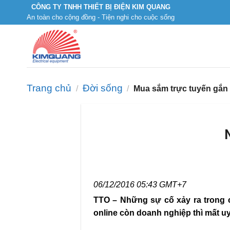
Skip
CÔNG TY TNHH THIẾT BỊ ĐIỆN KIM QUANG
An toàn cho cộng đồng - Tiện nghi cho cuộc sống
to
content
Trang chủ
Đời sống
/
/
Mua sắm trực tuyến gắn li
06/12/2016 05:43 GMT+7
TTO – Những sự cố xảy ra trong 
online còn doanh nghiệp thì mất uy 