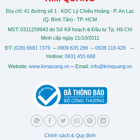
Địa chỉ: 41 đường số 1 - KDC Lý Chiêu Hoàng - P. An Lạc
(Q. Bình Tân) - TP. HCM
MST: 0311259943 do Sở Kế hoạch & Đầu tư Tp. Hồ Chí
Minh cấp ngày 21/10/2011
ĐT:
(028) 6681 7379
─
0909 635 266
─
0938 118 428
─
Hotline:
0931 455 668
Website:
www.kimquang.vn
─
Email:
info@kimquang.vn
Chính sách & Quy định