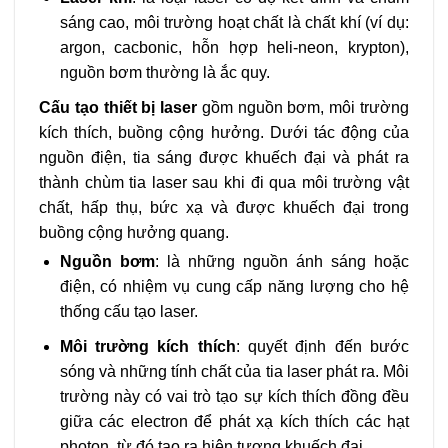
sáng cao, môi trường hoạt chất là chất khí (ví dụ:
argon, cacbonic, hỗn hợp heli-neon, krypton),
nguồn bơm thường là ắc quy.
Cấu tạo thiết bị laser
gồm nguồn bơm, môi trường
kích thích, buồng cộng hưởng. Dưới tác động của
nguồn điện, tia sáng được khuếch đại và phát ra
thành chùm tia laser sau khi đi qua môi trường vật
chất, hấp thụ, bức xạ và được khuếch đại trong
buồng cộng hưởng quang.
Nguồn bơm
: là những nguồn ánh sáng hoặc
điện, có nhiệm vụ cung cấp năng lượng cho hệ
thống cấu tạo laser.
Môi trường kích thích
: quyết định đến bước
sóng và những tính chất của tia laser phát ra. Môi
trường này có vai trò tạo sự kích thích đồng đều
giữa các electron để phát xạ kích thích các hạt
photon, từ đó tạo ra hiện tượng khuếch đại.