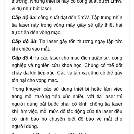
thương. Những thiết bị này có công suất dưới 1mW,
ví dụ như bút laser.
Cấp độ 3a:
công suất đạt đến 5mW. Tập trung nhìn
tia laser này trong vòng mấy giây sẽ gây thiệt hại
trực tiếp đến võng mạc.
Cấp độ 3b
: Tia laser gây tổn thương ngay lập tức
khi chiếu vào mắt.
Cấp độ 4:
là các laser cho mục đích quân sự, công
nghiệp và nghiên cứu khoa học. Chúng có thể đốt
cháy da khi tiếp xúc. Các tia tán xạ cũng có thể gây
tổn hại cho vọng mạc.
Trong khuyến cáo sử dụng thiết bị hoặc làm việc
trong môi trường tiếp xúc nhiều với tia laser thì
người dùng bắt buộc phải có kính chống tia laser
khi làm việc, mỗi mức độ tác động của tia laser đều
có kính bảo hộ chuyên biệt để bảo vệ mắt cho
người dùng.