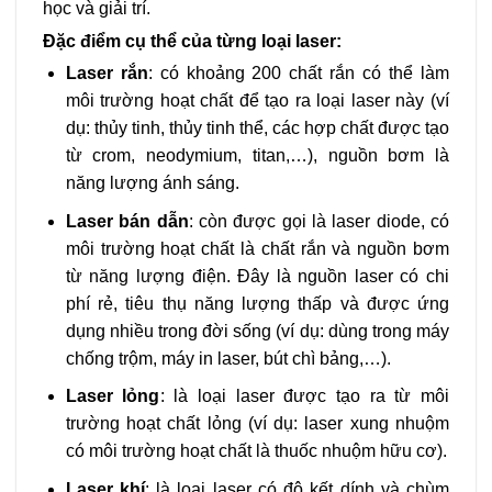
học và giải trí.
Đặc điểm cụ thể của từng loại laser:
Laser rắn
: có khoảng 200 chất rắn có thể làm
môi trường hoạt chất để tạo ra loại laser này (ví
dụ: thủy tinh, thủy tinh thể, các hợp chất được tạo
từ crom, neodymium, titan,…), nguồn bơm là
năng lượng ánh sáng.
Laser bán dẫn
: còn được gọi là laser diode, có
môi trường hoạt chất là chất rắn và nguồn bơm
từ năng lượng điện. Đây là nguồn laser có chi
phí rẻ, tiêu thụ năng lượng thấp và được ứng
dụng nhiều trong đời sống (ví dụ: dùng trong máy
chống trộm, máy in laser, bút chì bảng,…).
Laser lỏng
: là loại laser được tạo ra từ môi
trường hoạt chất lỏng (ví dụ: laser xung nhuộm
có môi trường hoạt chất là thuốc nhuộm hữu cơ).
Laser khí
: là loại laser có độ kết dính và chùm